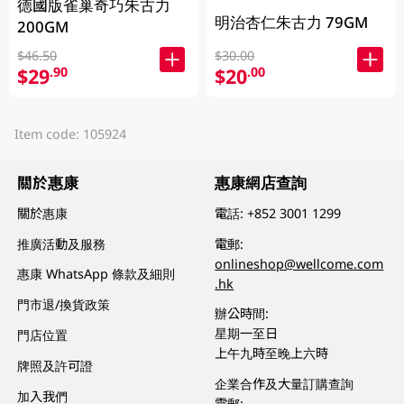
德國版雀巢奇巧朱古力
明治杏仁朱古力 79GM
200GM
$46.50
$30.00
$29
$20
.90
.00
Item code: 105924
關於惠康
惠康網店查詢
關於惠康
電話:
+852 3001 1299
推廣活動及服務
電郵:
onlineshop@wellcome.com
惠康 WhatsApp 條款及細則
.hk
門市退/換貨政策
辦公時間:
星期一至日
門店位置
上午九時至晚上六時
牌照及許可證
企業合作及大量訂購查詢
加入我們
電郵: