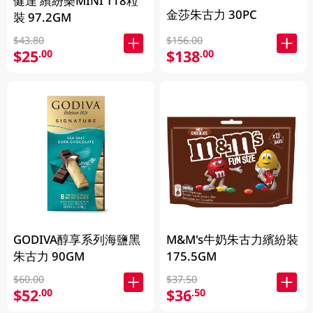
健達 繽紛樂MINI T18粒
金莎朱古力 30PC
裝 97.2GM
$43.80
$156.00
$25
$138
.00
.00
GODIVA醇享系列海鹽黑
M&M's牛奶朱古力繽紛裝
朱古力 90GM
175.5GM
$60.00
$37.50
$52
$36
.00
.50