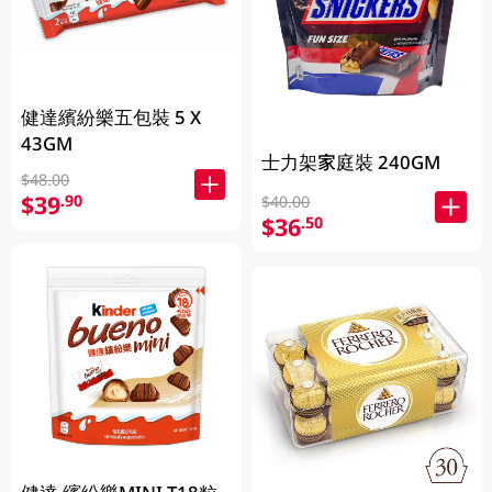
健達繽紛樂五包裝 5 X
43GM
士力架家庭裝 240GM
$48.00
$39
.90
$40.00
$36
.50