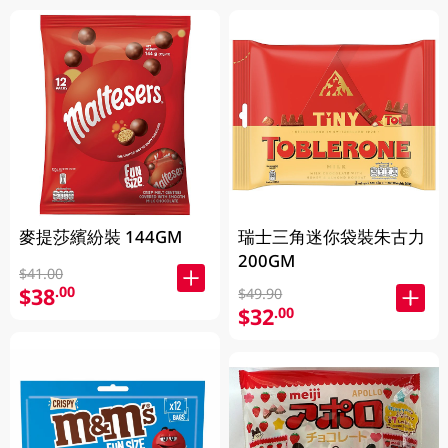
麥提莎繽紛裝 144GM
瑞士三角迷你袋裝朱古力
200GM
$41.00
$38
.00
$49.90
$32
.00