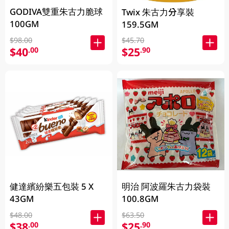
GODIVA雙重朱古力脆球
Twix 朱古力分享裝
100GM
159.5GM
$98.00
$45.70
$40
$25
.00
.90
健達繽紛樂五包裝 5 X
明治 阿波羅朱古力袋裝
43GM
100.8GM
$48.00
$63.50
$38
$25
.00
.90