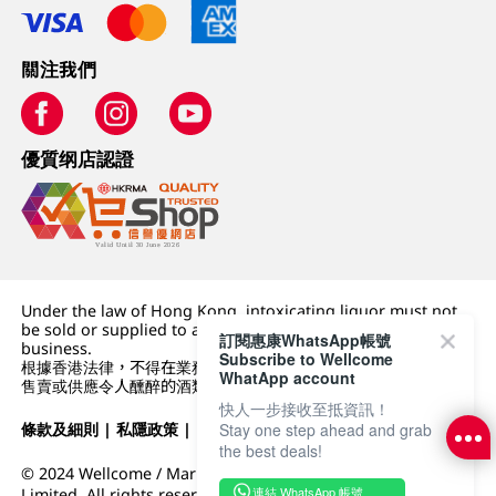
關注我們
優質纲店認證
Under the law of Hong Kong, intoxicating liquor must not
be sold or supplied to a minor (under 18) in the course of
訂閱惠康WhatsApp帳號
business.
Subscribe to Wellcome
根據香港法律，不得在業務過程中，向未成年人 (18 歲以下人士)
WhatApp account
售賣或供應令人醺醉的酒類。
快人一步接收至抵資訊！
條款及細則
|
私隱政策
|
DFI零售集團
Stay one step ahead and grab
the best deals!
© 2024 Wellcome / Market Place. The Dairy Farm Company
連結 WhatsApp 帳號
Limited. All rights reserved.