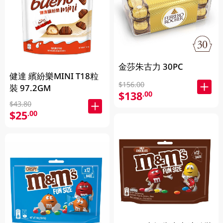
金莎朱古力 30PC
健達 繽紛樂MINI T18粒
$156.00
裝 97.2GM
$138
.00
$43.80
$25
.00