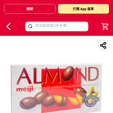
關閉
打開 App 落單
V
alid Until 30 June 2026