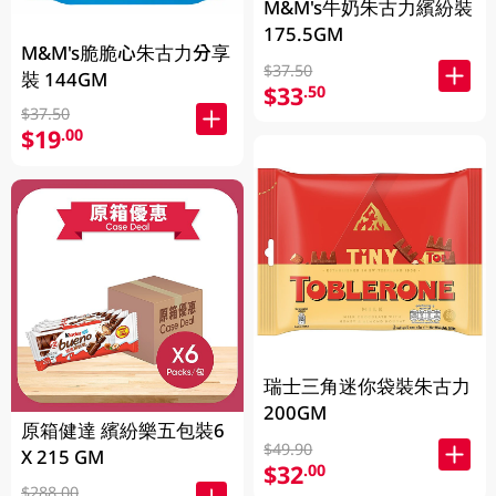
M&M's牛奶朱古力繽紛裝
175.5GM
M&M's脆脆心朱古力分享
$37.50
裝 144GM
$33
.50
$37.50
$19
.00
瑞士三角迷你袋裝朱古力
200GM
原箱健達 繽紛樂五包裝6
$49.90
X 215 GM
$32
.00
$288.00