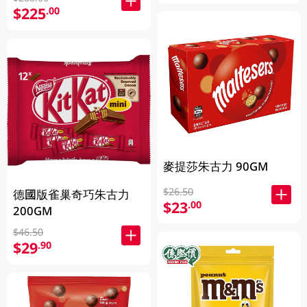
$225
.00
麥提莎朱古力 90GM
$26.50
德國版雀巢奇巧朱古力
$23
.00
200GM
$46.50
$29
.90