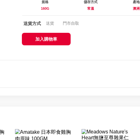
規格
儲存方式
產地
160G
常溫
澳洲
送貨方式
送貨
門市自取
加入購物車