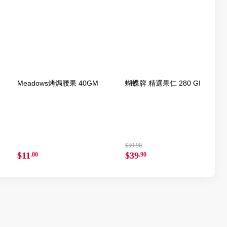
Meadows烤焗腰果 40GM
蝴蝶牌 精選果仁 280 GM
$50.90
$11
$39
.00
.90