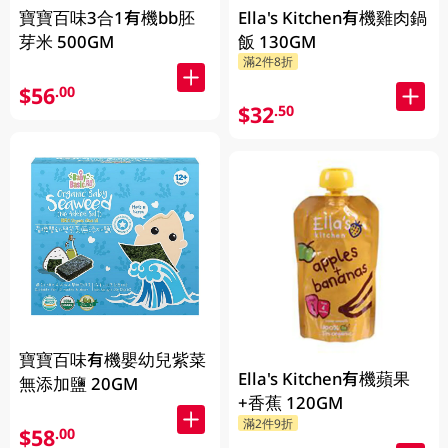
寶寶百味3合1有機bb胚
Ella's Kitchen有機雞肉鍋
芽米 500GM
飯 130GM
滿2件8折
$56
.00
$32
.50
寶寶百味有機嬰幼兒紫菜
Ella's Kitchen有機蘋果
無添加鹽 20GM
+香蕉 120GM
滿2件9折
$58
.00