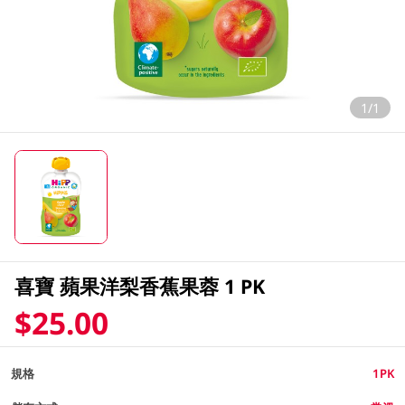
1/1
喜寶 蘋果洋梨香蕉果蓉 1 PK
$25.00
規格
1PK