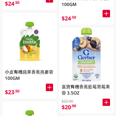
$24
.50
100GM
$24
.50
小皮有機蘋果香蕉燕麥蓉
100GM
嘉寶有機香蕉藍莓黑莓果
$23
.50
蓉 3.5OZ
$22.90
$20
.90