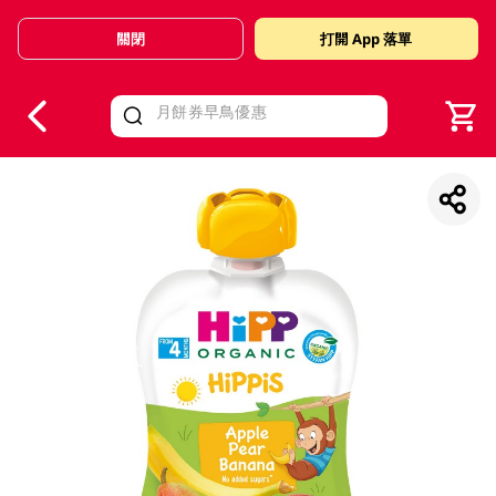
關閉
打開 App 落單
V
alid Until 30 June 2026