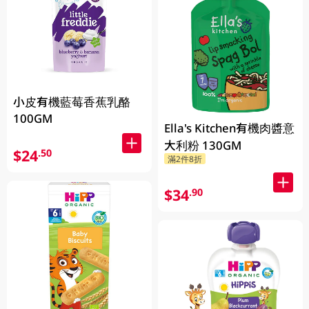
小皮有機藍莓香蕉乳酪
100GM
Ella's Kitchen有機肉醬意
大利粉 130GM
$24
.50
滿2件8折
$34
.90