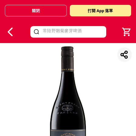
關閉
打開 App 落單
V
alid Until 30 June 2026