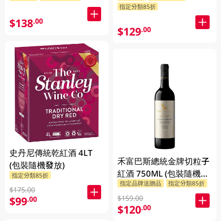
指定分類85折
$138
.00
$129
.00
史丹尼傳統乾紅酒 4LT
禾富巴斯總統金牌切粒子
(包裝隨機發放)
紅酒 750ML (包裝隨機發
指定分類85折
指定品牌送贈品
指定分類85折
放)
$175.00
$159.00
$99
.00
$120
.00