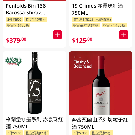
Penfolds Bin 138
19 Crimes 赤霞珠紅酒
Barossa Shiraz
750ML
Grenache Mataro
2件$500
指定品牌9折
買1送1(加2件入購物車)
指定分類85折
指定品牌送贈品
指定分類85折
750ML
$379
$125
.00
.00
格蘭堡水墨系列 赤霞珠紅
奔富冠蘭山系列切粒子紅
酒 750ML
酒 750ML
2件$138
指定分類85折
2件$208
指定品牌9折