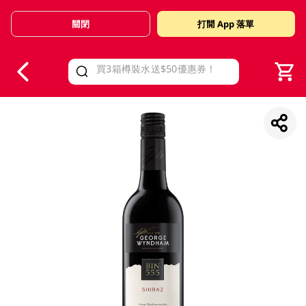
關閉
打開 App 落單
V
alid Until 30 June 2026