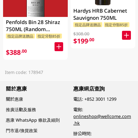
Hardys HRB Cabernet
Sauvignon 750ML
Penfolds Bin 28 Shiraz
指定品牌送贈品
指定分類85折
750ML (Random
$308.00
Packaging)
指定品牌送贈品
指定分類85折
$199
.00
$388
.00
Item code: 178947
關於惠康
惠康網店查詢
關於惠康
電話:
+852 3001 1299
推廣活動及服務
電郵:
onlineshop@wellcome.com
惠康 WhatsApp 條款及細則
.hk
門市退/換貨政策
辦公時間: