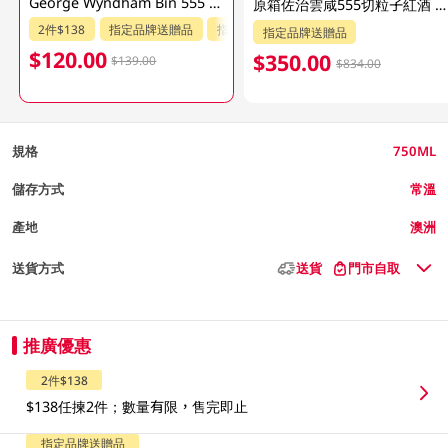
George Wyndham Bin 555 Shiraz 750ML
原箱佐治雲咸555切粒子紅酒 6 X 750ML
2件$138
指定品牌送贈品
指定分類85折
指定品牌送贈品
$120.00
$350.00
$139.00
$834.00
規格
750ML
儲存方式
常溫
產地
澳洲
送貨方式
送貨
門市自取
推廣優惠
2件$138
$138任揀2件；數量有限，售完即止
指定品牌送贈品