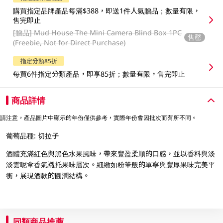
購買指定品牌產品每滿$388，即送1件人氣贈品；數量有限，
售完即止
[贈品]
Mud House The Mini Camera Blind Box 1PC
售罄
(Freebie, Not for Direct Purchase)
指定分類85折
每買6件指定分類產品，即享85折；數量有限，售完即止
商品詳情
請注意，產品圖片中顯示的年份僅供參考，實際年份會因批次而有所不同。
葡萄品種: 切拉子
酒體充滿紅色與黑色水果風味，帶來豐盈柔順的口感，並以香料與淡
淡雲呢拿香氣襯托果味層次。細緻如粉筆般的單寧與豐厚果味完美平
衡，展現酒款的圓潤結構。
同類商品推薦