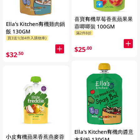
喜寶有機草莓香蕉蘋果果
Ella's Kitchen有機雞肉鍋
蓉唧唧裝 100GM
飯 130GM
滿2件8折
買3送1(加4件入購物車)
$25
.00
$32
.50
Ella's Kitchen有機肉醬意
小皮有機蘋果香蕉燕麥蓉
大利粉 130GM