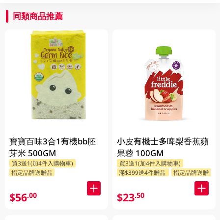
同類商品推薦
寶寶百味3合1有機bb胚
小皮有機士多啤梨香蕉蘋
芽米 500GM
果蓉 100GM
買3送1(加4件入購物車)
買3送1(加4件入購物車)
指定品牌送贈品
滿$399送4件贈品
指定品牌送贈品
$56
$23
.00
.50