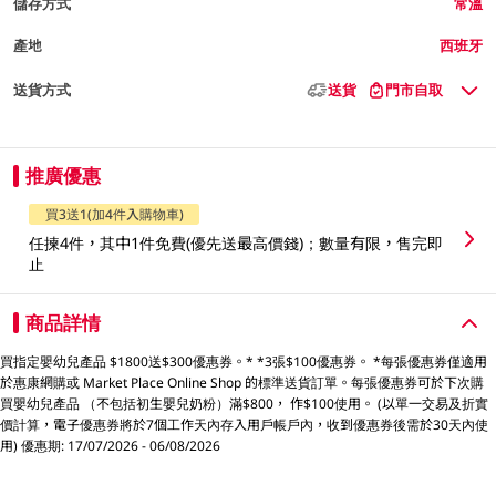
儲存方式
常溫
產地
西班牙
送貨方式
送貨
門市自取
推廣優惠
買3送1(加4件入購物車)
任揀4件，其中1件免費(優先送最高價錢)；數量有限，售完即
止
商品詳情
買指定嬰幼兒產品 $1800送$300優惠券。* *3張$100優惠券。 *每張優惠券僅適用
於惠康網購或 Market Place Online Shop 的標準送貨訂單。每張優惠券可於下次購
買嬰幼兒產品 （不包括初生嬰兒奶粉）滿$800， 作$100使用。 (以單一交易及折實
價計算，電子優惠券將於7個工作天內存入用戶帳戶內，收到優惠券後需於30天內使
用) 優惠期: 17/07/2026 - 06/08/2026