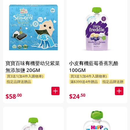
寶寶百味有機嬰幼兒紫菜
小皮有機藍莓香蕉乳酪
無添加鹽 20GM
100GM
買3送1(加4件入購物車)
買3送1(加4件入購物車)
指定品牌送贈品
滿$399送4件贈品
指定品牌送贈品
$58
$24
.00
.50