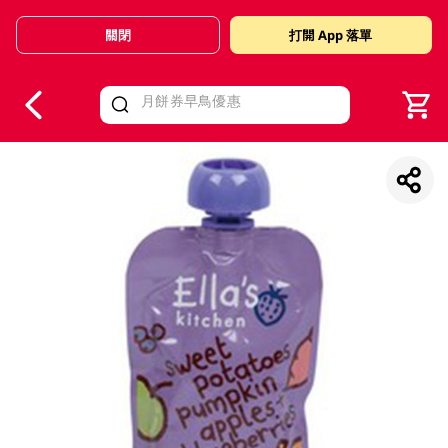
關閉
打開 App 落單
V
alid Until 30 June 2026