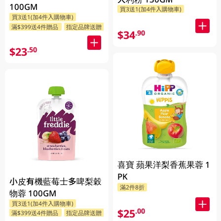
100GM
買3送1(加4件入購物車)
買3送1(加4件入購物車)
滿$399送4件贈品
指定品牌送贈品
$34
.90
$23
.50
喜寶 蘋果洋梨香蕉果蓉 1
PK
小皮有機藍莓士多啤梨穀
滿2件8折
物蓉 100GM
買3送1(加4件入購物車)
$25
.00
滿$399送4件贈品
指定品牌送贈品