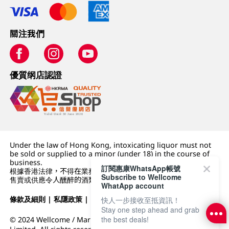
關注我們
優質纲店認證
Under the law of Hong Kong, intoxicating liquor must not
be sold or supplied to a minor (under 18) in the course of
business.
訂閱惠康WhatsApp帳號
根據香港法律，不得在業務過程中，向未成年人 (18 歲以下人士)
Subscribe to Wellcome
售賣或供應令人醺醉的酒類。
WhatApp account
條款及細則
|
私隱政策
|
DFI零售集團
快人一步接收至抵資訊！
Stay one step ahead and grab
the best deals!
© 2024 Wellcome / Market Place. The Dairy Farm Company