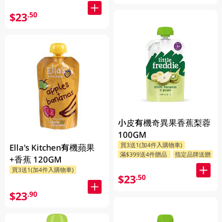
$23
.50
小皮有機奇異果香蕉梨蓉
100GM
買3送1(加4件入購物車)
Ella's Kitchen有機蘋果
滿$399送4件贈品
指定品牌送贈品
+香蕉 120GM
買3送1(加4件入購物車)
$23
.50
$23
.90