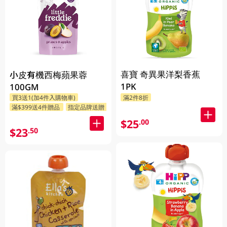
喜寶 奇異果洋梨香蕉
小皮有機西梅蘋果蓉
1PK
100GM
買3送1(加4件入購物車)
滿2件8折
滿$399送4件贈品
指定品牌送贈品
$25
.00
$23
.50