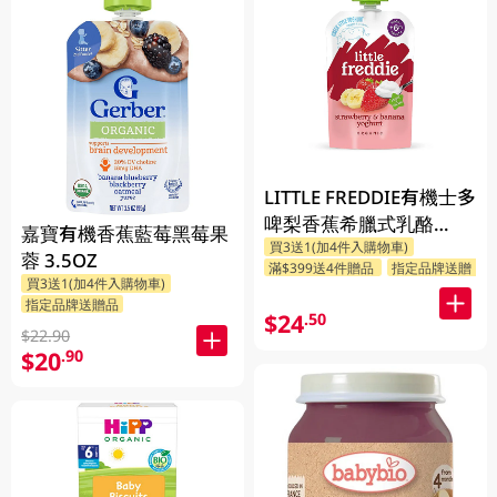
LITTLE FREDDIE有機士多
啤梨香蕉希臘式乳酪
嘉寶有機香蕉藍莓黑莓果
買3送1(加4件入購物車)
100GM
蓉 3.5OZ
滿$399送4件贈品
指定品牌送贈品
買3送1(加4件入購物車)
指定品牌送贈品
$24
.50
$22.90
$20
.90