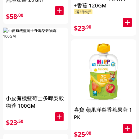
+香蕉 120GM
滿2件9折
$58
.00
$23
.90
小皮有機藍莓士多啤梨穀
物蓉 100GM
喜寶 蘋果洋梨香蕉果蓉 1
PK
$23
.50
$25
.00