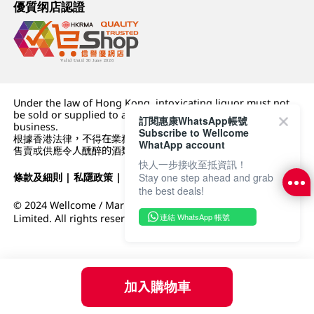
優質纲店認證
Under the law of Hong Kong, intoxicating liquor must not
be sold or supplied to a minor (under 18) in the course of
訂閱惠康WhatsApp帳號
business.
Subscribe to Wellcome
根據香港法律，不得在業務過程中，向未成年人 (18 歲以下人士)
WhatApp account
售賣或供應令人醺醉的酒類。
快人一步接收至抵資訊！
條款及細則
|
私隱政策
|
DFI零售集團
Stay one step ahead and grab
the best deals!
© 2024 Wellcome / Market Place. The Dairy Farm Company
連結 WhatsApp 帳號
Limited. All rights reserved.
加入購物車