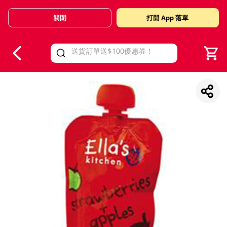
關閉
打開 App 落單
V
alid Until 30 June 2026