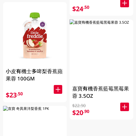
$24
.50
小皮有機士多啤梨香蕉蘋
果蓉 100GM
嘉寶有機香蕉藍莓黑莓果
$23
.50
蓉 3.5OZ
$22.90
$20
.90