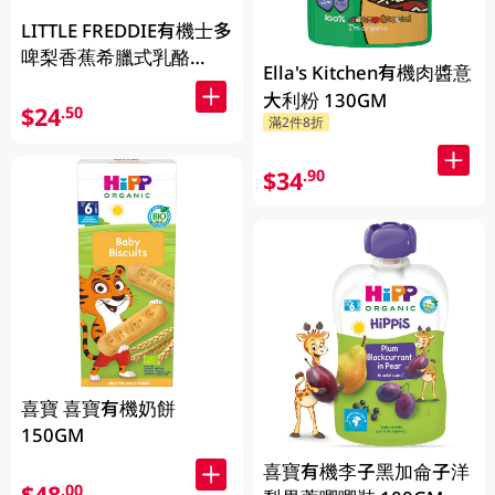
LITTLE FREDDIE有機士多
啤梨香蕉希臘式乳酪
Ella's Kitchen有機肉醬意
100GM
大利粉 130GM
$24
.50
滿2件8折
$34
.90
喜寶 喜寶有機奶餅
150GM
喜寶有機李子黑加侖子洋
$48
.00