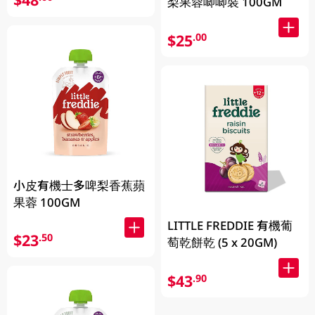
梨果蓉唧唧裝 100GM
$25
.00
小皮有機士多啤梨香蕉蘋
果蓉 100GM
LITTLE FREDDIE 有機葡
$23
.50
萄乾餅乾 (5 x 20GM)
$43
.90