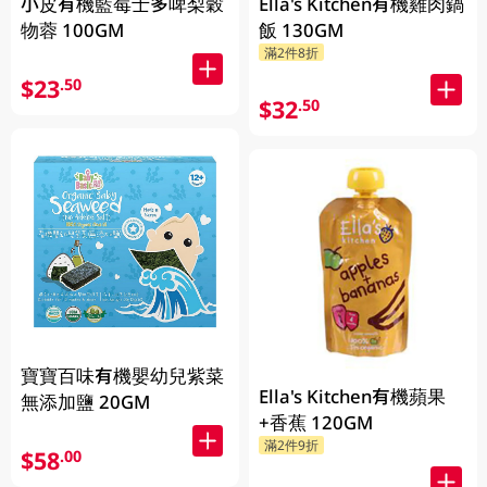
小皮有機藍莓士多啤梨穀
Ella's Kitchen有機雞肉鍋
物蓉 100GM
飯 130GM
滿2件8折
$23
.50
$32
.50
寶寶百味有機嬰幼兒紫菜
Ella's Kitchen有機蘋果
無添加鹽 20GM
+香蕉 120GM
滿2件9折
$58
.00