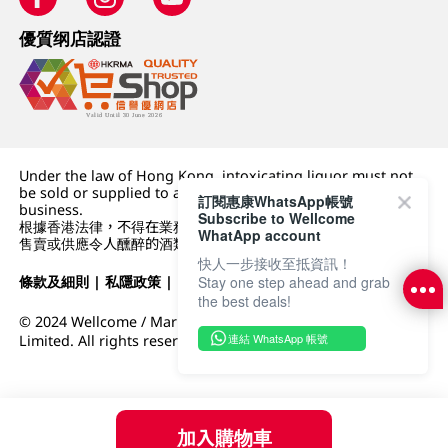
優質纲店認證
Under the law of Hong Kong, intoxicating liquor must not
be sold or supplied to a minor (under 18) in the course of
訂閱惠康WhatsApp帳號
business.
Subscribe to Wellcome
根據香港法律，不得在業務過程中，向未成年人 (18 歲以下人士)
WhatApp account
售賣或供應令人醺醉的酒類。
快人一步接收至抵資訊！
條款及細則
|
私隱政策
|
DFI零售集團
Stay one step ahead and grab
the best deals!
© 2024 Wellcome / Market Place. The Dairy Farm Company
連結 WhatsApp 帳號
Limited. All rights reserved.
加入購物車