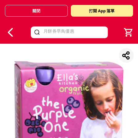
關閉
打開 App 落單
V
alid Until 30 June 2026