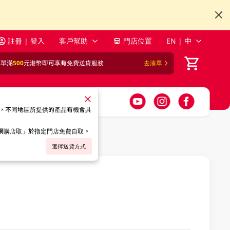
註冊 | 登入
客戶幫助
門店位置
EN | 中
訂單滿
500
元港幣即可享有免費送貨服務
去湊單
，不同地區所提供的產品有機會具
「網購店取」於指定門店免費自取。
選擇送貨方式