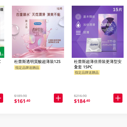
C
杜蕾斯透明質酸超薄裝12S
杜蕾斯超薄倍滑裝更薄型安
全套 15PC
指定品牌送贈品
指定品牌送贈品
$189.90
$216.90
$161
$184
.40
.40