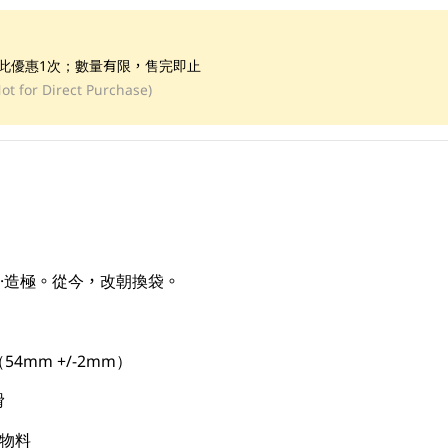
享此優惠1次；數量有限，售完即止
ot for Direct Purchase)
峯·造極。從今，改朝換袋。
mm +/-2mm）
滑
U物料