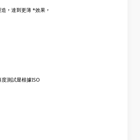
PU) 製造，達到更薄 *效果，
薄度測試是根據ISO