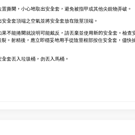
緣位置撕開，小心地取出安全套，避免被指甲或其他尖銳物弄破。
擠出安全套頂端之空氣並將安全套放在陰莖頂端。
。如果不能捲開就說明可能戴反，請丟棄並使用新的安全套。檢查
破裂。射精後，應立即穩妥地用手從陰莖根部按住安全套，儘快
的安全套丟入垃圾桶，勿丟入馬桶。