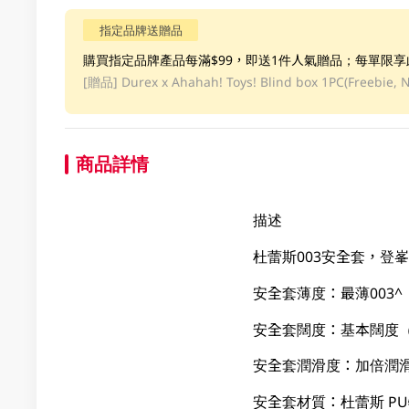
指定品牌送贈品
購買指定品牌產品每滿$99，即送1件人氣贈品；每單限
[贈品]
Durex x Ahahah! Toys! Blind box 1PC(Freebie, N
商品詳情
描述
杜蕾斯003安全套，登
安全套薄度：最薄003^
安全套闊度：基本闊度（54
安全套潤滑度：加倍潤
安全套材質：杜蕾斯 P