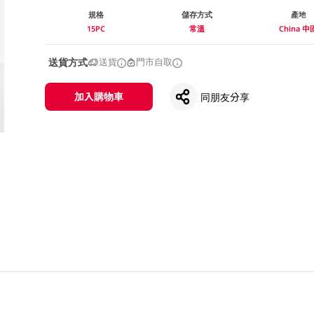
規格
儲存方式
產地
15PC
常溫
China 中
送貨方式
送貨
門市自取
加入購物車
同朋友分享