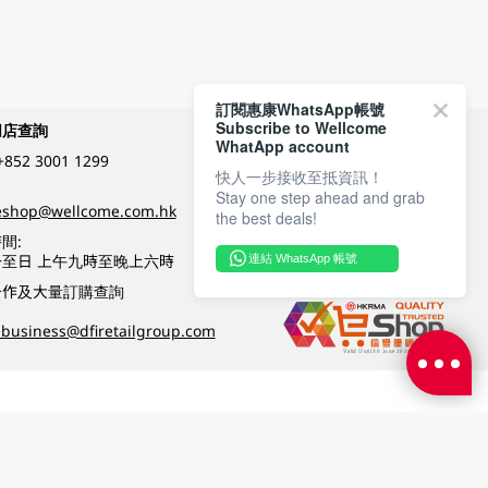
訂閱惠康WhatsApp帳號
Subscribe to Wellcome
網店查詢
付款方式
WhatApp account
+852 3001 1299
快人一步接收至抵資訊！
Stay one step ahead and grab
關注我們
eshop@wellcome.com.hk
the best deals!
間:
至日 上午九時至晚上六時
連結 WhatsApp 帳號
優質纲店認證
合作及大量訂購查詢
business@dfiretailgroup.com
條款及細則
|
私隱政策
|
DFI零售集團