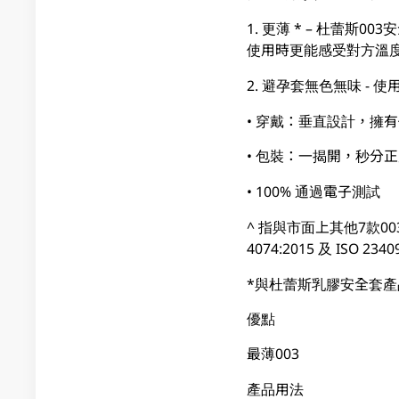
1. 更薄 * – 杜蕾斯003
使用時更能感受對方溫
2. 避孕套無色無味 - 
• 穿戴：垂直設計，擁
• 包裝：一揭開，秒分
• 100% 通過電子測試
^ 指與市面上其他7款0
4074:2015 及 ISO 234
*與杜蕾斯乳膠安全套產
優點
最薄003
產品用法