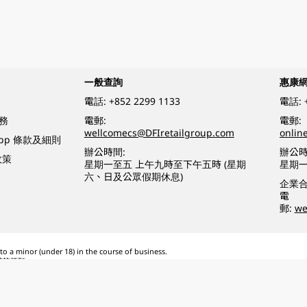
一般查詢
惠康
電話:
+852 2299 1133
電話:
務
電郵:
電郵:
wellcomecs@DFIretailgroup.com
onlin
App 條款及細則
辦公時間:
辦公時
政策
星期一至五 上午九時至下午五時 (星期
星期一
六、日及公眾假期休息)
企業
電
郵:
we
o a minor (under 18) in the course of business.
醉的酒類。
eserved.