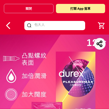
關閉
打開 App 落單
V
alid Until 30 June 2026