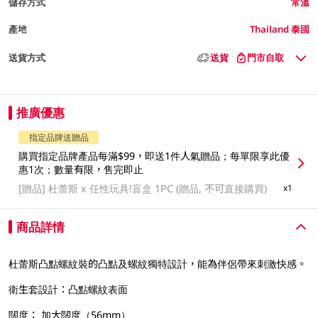
儲存方式
常溫
產地
Thailand 泰國
送貨方式
送貨
門市自取
推廣優惠
指定品牌送贈品
購買指定品牌產品每滿$99，即送1件人氣贈品；每單限享此優
惠1次；數量有限，售完即止
[贈品]
杜蕾斯 x 任性玩具!盲盒 1PC (贈品, 不可直接購買)
x1
商品詳情
杜蕾斯凸點螺紋裝的凸點及螺紋獨特設計，能為伴侶帶來刺激快感。
衛生套設計：凸點螺紋表面
闊度： 加大闊度（56mm）