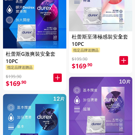
杜蕾斯至薄極感裝安全套
10PC
指定品牌送贈品
杜蕾斯G激爽裝安全套
$199.90
10PC
$169
.90
指定品牌送贈品
$199.90
$169
.90