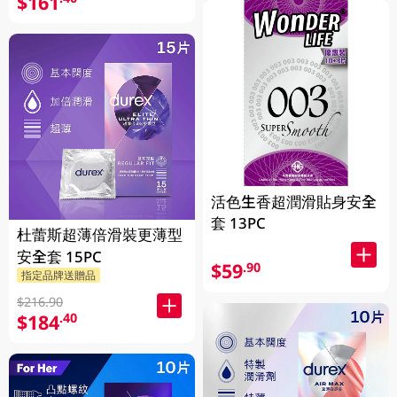
$161
活色生香超潤滑貼身安全
套 13PC
杜蕾斯超薄倍滑裝更薄型
安全套 15PC
$59
.90
指定品牌送贈品
$216.90
$184
.40