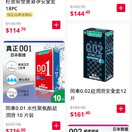
杜蕾斯雙重避孕安全套
$169.90
18PC
$144
.40
指定品牌送贈品
$134.90
$114
.70
岡本0.02超潤滑安全套12
片
岡本0.01 水性聚氨酯超
$189.90
$161
.40
潤滑 10 片裝
$237.90
$216
.00