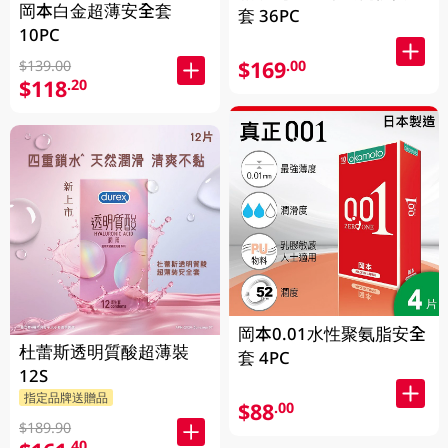
岡本白金超薄安全套
套 36PC
10PC
$169
.00
$139.00
$118
.20
岡本0.01水性聚氨脂安全
杜蕾斯透明質酸超薄裝
套 4PC
12S
指定品牌送贈品
$88
.00
$189.90
.40