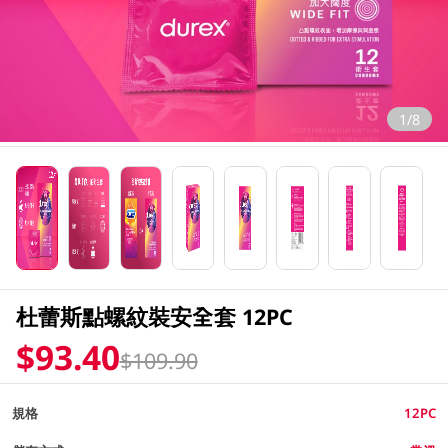
1/8
杜蕾斯點螺紋裝安全套 12PC
$93.40
$109.90
規格
12PC