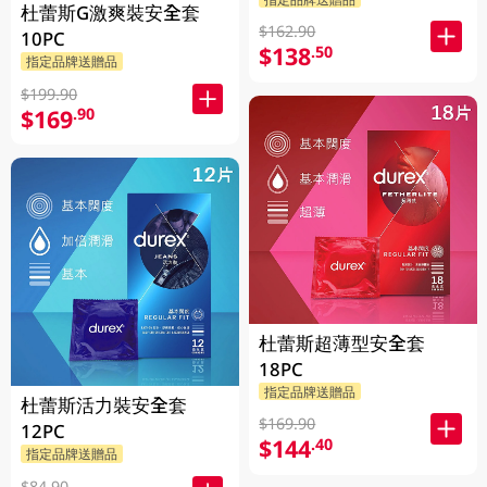
杜蕾斯G激爽裝安全套
$162.90
10PC
$138
.50
指定品牌送贈品
$199.90
$169
.90
杜蕾斯超薄型安全套
18PC
指定品牌送贈品
杜蕾斯活力裝安全套
$169.90
12PC
$144
.40
指定品牌送贈品
$84.90