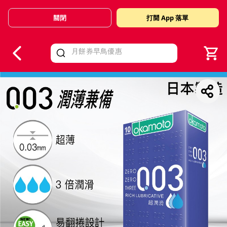
關閉
打開 App 落單
V
alid Until 30 June 2026