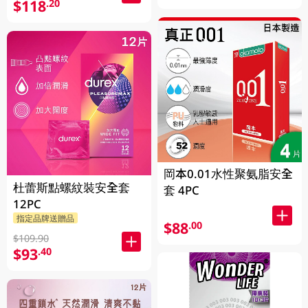
$118
.20
岡本0.01水性聚氨脂安全
杜蕾斯點螺紋裝安全套
套 4PC
12PC
指定品牌送贈品
$88
.00
$109.90
$93
.40