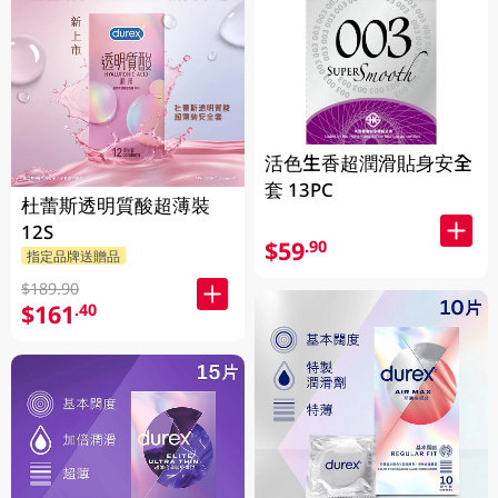
活色生香超潤滑貼身安全
套 13PC
杜蕾斯透明質酸超薄裝
12S
$59
.90
指定品牌送贈品
$189.90
$161
.40