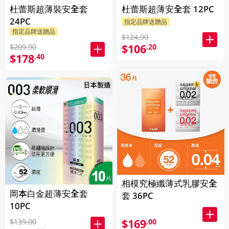
杜蕾斯超薄裝安全套
杜蕾斯超薄安全套 12PC
24PC
指定品牌送贈品
指定品牌送贈品
$124.90
$106
.20
$209.90
$178
.40
相模究極纖薄式乳膠安全
岡本白金超薄安全套
套 36PC
10PC
$169
.00
$139.00