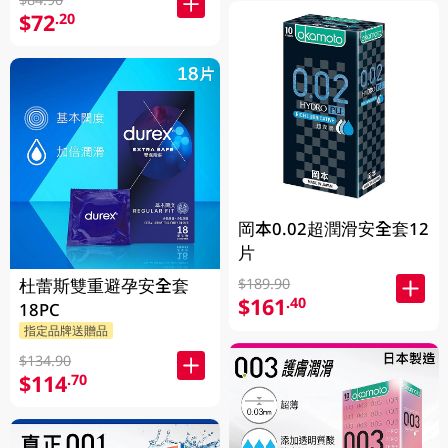
$72
.20
岡本0.02超潤滑安全套12
片
杜蕾斯雙重避孕安全套
$189.90
$161
.40
18PC
指定品牌送贈品
$134.90
$114
.70