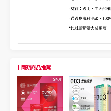
· 材質：透明，由天然
· 通過皮膚科測試，100
*比杜蕾斯活力裝更薄
同類商品推薦