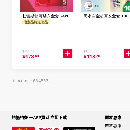
杜蕾斯超薄裝安全套 24PC
岡本白金超薄安全套 10P
指定品牌送贈品
$209.90
$139.00
$178
$118
.40
.20
Item code: 684563
夠抵夠齊 一APP買到 立即下載
關於惠康
關於惠康