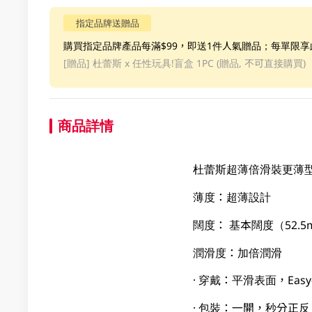
指定品牌送贈品
購買指定品牌產品每滿$99，即送1件人氣贈品；每單限
[贈品]
杜蕾斯 x 任性玩具!盲盒 1PC (贈品, 不可直接購買)
商品詳情
杜蕾斯超薄倍滑裝更薄
薄度：超薄設計
闊度： 基本闊度（52.5
潤滑度：加倍潤滑
· 穿戴：平滑表面，Ea
· 包裝：一開，秒分正