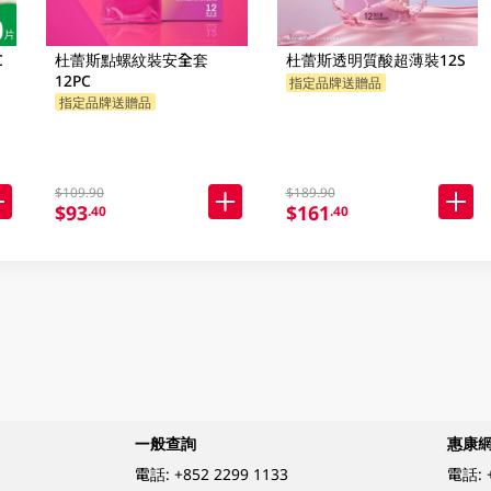
C
杜蕾斯點螺紋裝安全套
杜蕾斯透明質酸超薄裝12S
12PC
指定品牌送贈品
指定品牌送贈品
$109.90
$189.90
$93
$161
.40
.40
一般查詢
惠康
電話:
+852 2299 1133
電話: