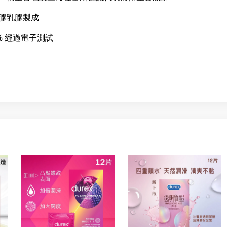
橡膠乳膠製成
% 經過電子測試