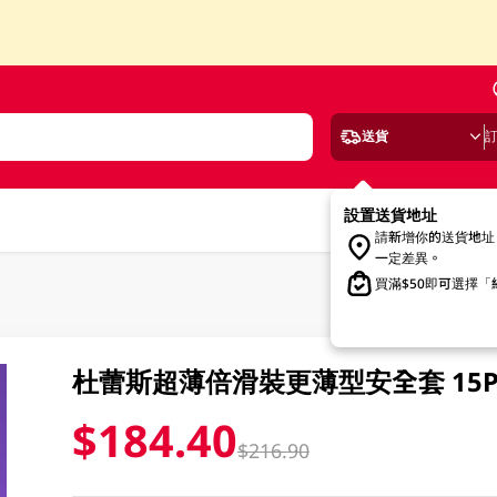
送貨
設置送貨地址
請新增你的送貨地址
一定差異。
買滿$50即可選擇
杜蕾斯超薄倍滑裝更薄型安全套 15P
$184.40
$216.90