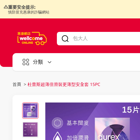
重要安全提示:
慎防冒充惠康的詐騙網站
V
alid Until 30 June 2026
分類
首頁
>
杜蕾斯超薄倍滑裝更薄型安全套 15PC