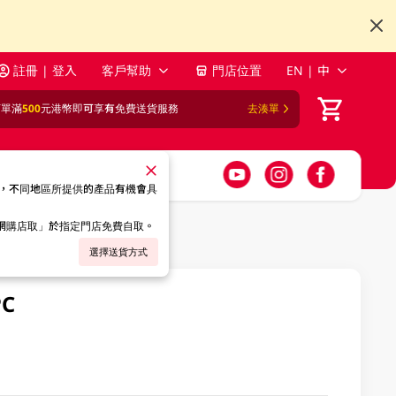
註冊 | 登入
客戶幫助
門店位置
EN | 中
訂單滿
500
元港幣即可享有免費送貨服務
去湊單
，不同地區所提供的產品有機會具
「網購店取」於指定門店免費自取。
選擇送貨方式
C