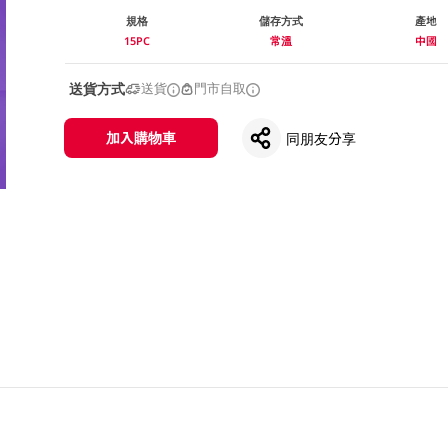
規格
儲存方式
產地
15PC
常溫
中國
送貨方式
送貨
門市自取
加入購物車
同朋友分享