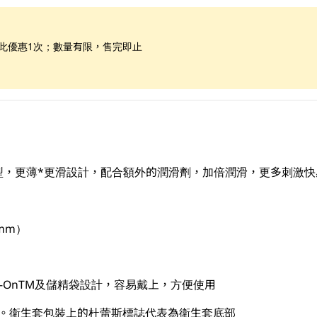
享此優惠1次；數量有限，售完即止
型，更薄*更滑設計，配合額外的潤滑劑，加倍潤滑，更多刺激快
mm）
sy-OnTM及儲精袋設計，容易戴上，方便使用
反。衛生套包裝上的杜蕾斯標誌代表為衛生套底部