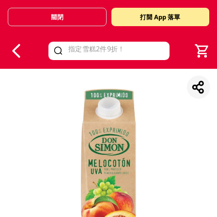
關閉
打開 App 落單
V
alid Until 30 June 2026