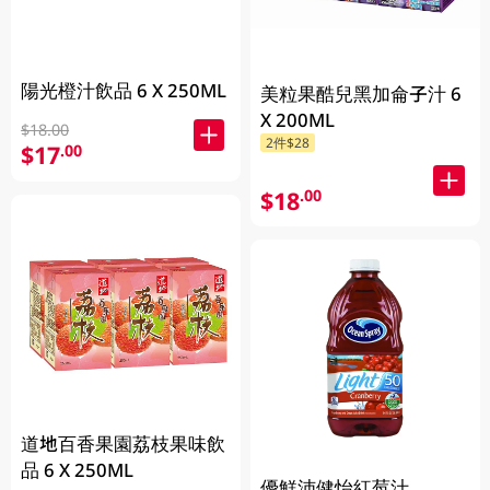
陽光橙汁飲品 6 X 250ML
美粒果酷兒黑加侖子汁 6
X 200ML
$18.00
2件$28
$17
.00
$18
.00
道地百香果園荔枝果味飲
品 6 X 250ML
優鮮沛健怡紅莓汁