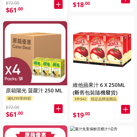
$72.00
$18
.00
$61
.00
維他蘋果汁 6 X 250ML
原箱陽光 菠蘿汁 250 ML
(新舊包裝隨機發貨)
滿$299享89折
3件$42
指定品牌送贈品
$72.00
$61
.00
$19
.00