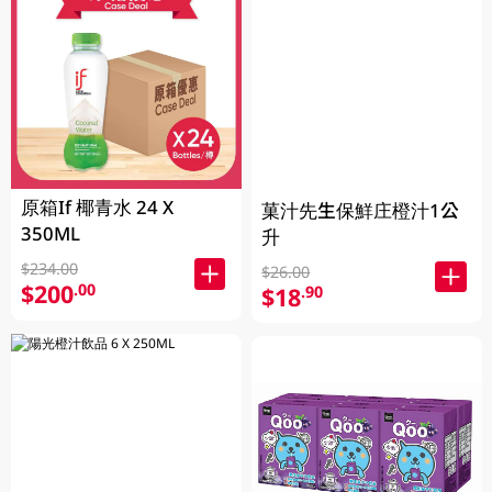
原箱If 椰青水 24 X
菓汁先生保鮮庄橙汁1公
350ML
升
$234.00
$26.00
$200
.00
$18
.90