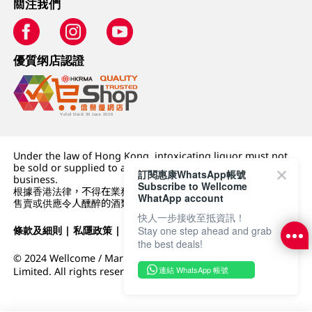
關注我們
優質纲店認證
Under the law of Hong Kong, intoxicating liquor must not
be sold or supplied to a minor (under 18) in the course of
訂閱惠康WhatsApp帳號
business.
Subscribe to Wellcome
根據香港法律，不得在業務過程中，向未成年人 (18 歲以下人士)
WhatApp account
售賣或供應令人醺醉的酒類。
快人一步接收至抵資訊！
條款及細則
|
私隱政策
|
DFI零售集團
Stay one step ahead and grab
the best deals!
© 2024 Wellcome / Market Place. The Dairy Farm Company
連結 WhatsApp 帳號
Limited. All rights reserved.