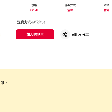
規格
儲存方式
產地
750ML
急凍
香港
送貨方式
送貨
加入購物車
同朋友分享
完即止