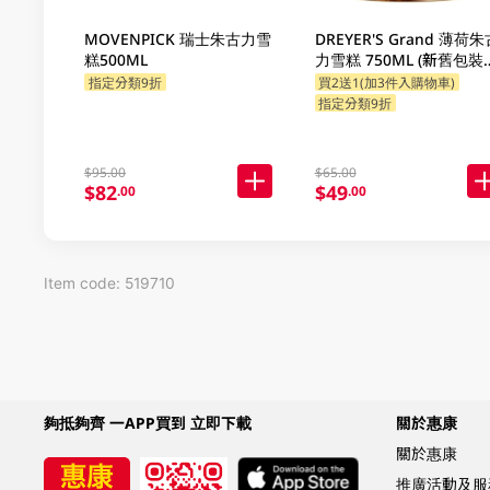
MOVENPICK 瑞士朱古力雪
DREYER'S Grand 薄荷朱
糕500ML
力雪糕 750ML (新舊包裝
機發貨)
指定分類9折
買2送1(加3件入購物車)
指定分類9折
$95.00
$65.00
$82
$49
.00
.00
Item code: 519710
夠抵夠齊 一APP買到 立即下載
關於惠康
關於惠康
推廣活動及服