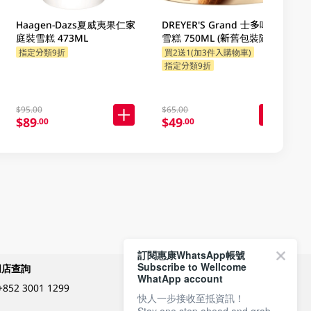
Haagen-Dazs夏威夷果仁家
DREYER'S Grand 士多啤梨
庭裝雪糕 473ML
雪糕 750ML (新舊包裝隨機
發貨)
指定分類9折
買2送1(加3件入購物車)
指定分類9折
$95.00
$65.00
$89
$49
.00
.00
訂閱惠康WhatsApp帳號
Subscribe to Wellcome
網店查詢
付款方式
WhatApp account
+852 3001 1299
快人一步接收至抵資訊！