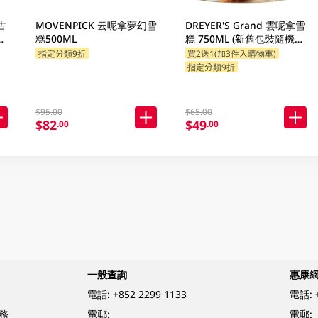
古
MOVENPICK 云呢拿夢幻雪
DREYER'S Grand 雲呢拿雪
隨
糕500ML
糕 750ML (新舊包裝隨機發
貨)
指定分類9折
買2送1(加3件入購物車)
指定分類9折
$95.00
$65.00
$82
$49
.00
.00
一般查詢
惠康
電話:
+852 2299 1133
電話:
務
電郵:
電郵: