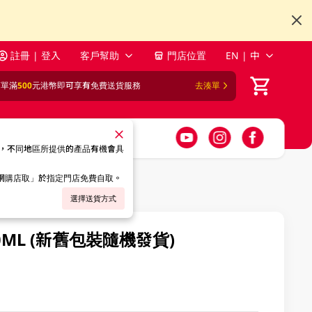
註冊 | 登入
客戶幫助
門店位置
EN | 中
訂單滿
500
元港幣即可享有免費送貨服務
去湊單
，不同地區所提供的產品有機會具
「網購店取」於指定門店免費自取。
選擇送貨方式
750ML (新舊包裝隨機發貨)