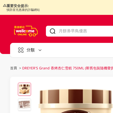
重要安全提示:
慎防冒充惠康的詐騙網站
V
alid Until 30 June 2026
分類
首頁
>
DREYER'S Grand 香烤杏仁雪糕 750ML (新舊包裝隨機發貨