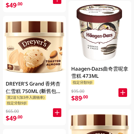
$49
.00
Haagen-Dazs曲奇雲呢拿
雪糕 473ML
指定分類9折
DREYER'S Grand 香烤杏
仁雪糕 750ML (新舊包裝
$95.00
$89
.00
買2送1(加3件入購物車)
隨機發貨)
指定分類9折
$65.00
$49
.00