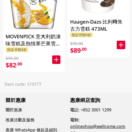
Haagen-Dazs 比利時朱
古力雪糕 473ML
指定分類9折
MOVENPICK 意大利奶凍
味雪糕及熱情果芒果雪葩
$95.00
$89
.00
指定分類9折
500ML
$95.00
$82
.00
Item code: 519777
關於惠康
惠康網店查詢
關於惠康
電話:
+852 3001 1299
推廣活動及服務
電郵:
onlineshop@wellcome.com
惠康 WhatsApp 條款及細則