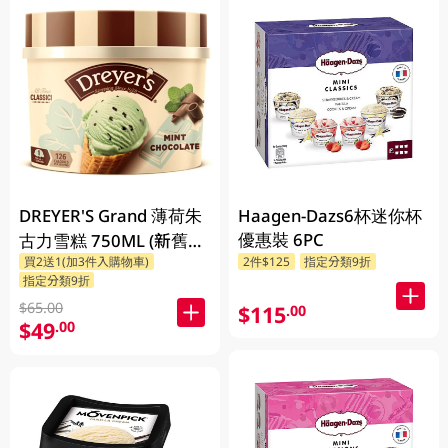
DREYER'S Grand 薄荷朱
Haagen-Dazs6杯迷你杯
優惠裝 6PC
古力雪糕 750ML (新舊包
買2送1(加3件入購物車)
2件$125
指定分類9折
裝隨機發貨)
指定分類9折
$65.00
$115
.00
$49
.00