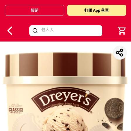
關閉
打開 App 落單
V
alid Until 30 June 2026