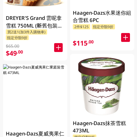
Haagen-Dazs水果迷你組
DREYER'S Grand 雲呢拿
合雪糕 6PC
雪糕 750ML (新舊包裝隨
2件$125
指定分類9折
買2送1(加3件入購物車)
機發貨)
指定分類9折
$115
.00
$65.00
$49
.00
Haagen-Dazs抹茶雪糕
473ML
Haagen-Dazs夏威夷果仁