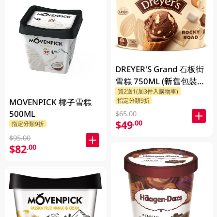
DREYER'S Grand 石板街
雪糕 750ML (新舊包裝隨
買2送1(加3件入購物車)
機發貨)
MOVENPICK 椰子雪糕
指定分類9折
500ML
$65.00
$49
.00
指定分類9折
$95.00
$82
.00