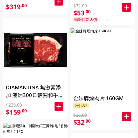
$319
.00
$72.00
$53
.00
頭3件|新人價
DIAMANTINA 無激素添
加 澳洲300日穀飼和牛西
金妹牌煙肉片 160GM
冷扒SB4+ 200克
$229.00
2件$52
$159
.00
$36.00
$32
.00