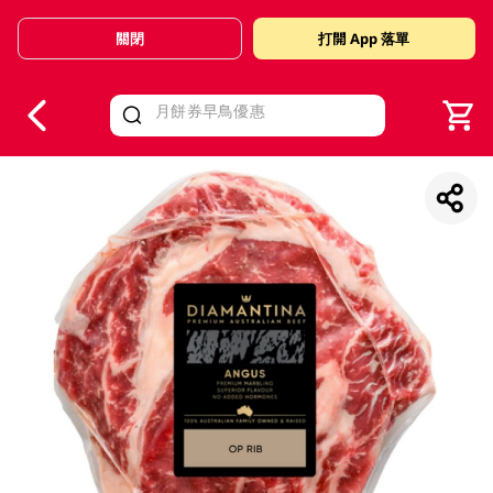
關閉
打開 App 落單
V
alid Until 30 June 2026