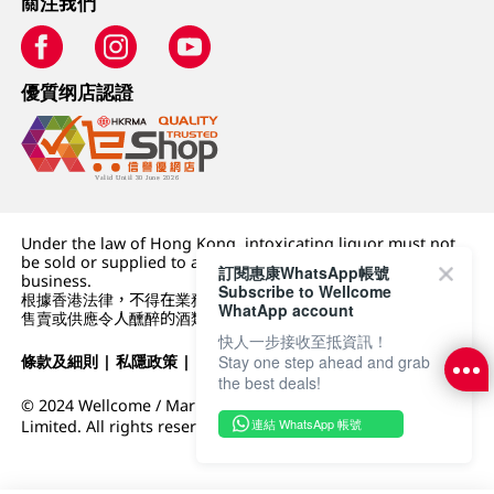
關注我們
優質纲店認證
Under the law of Hong Kong, intoxicating liquor must not
be sold or supplied to a minor (under 18) in the course of
訂閱惠康WhatsApp帳號
business.
Subscribe to Wellcome
根據香港法律，不得在業務過程中，向未成年人 (18 歲以下人士)
WhatApp account
售賣或供應令人醺醉的酒類。
快人一步接收至抵資訊！
條款及細則
|
私隱政策
|
DFI零售集團
Stay one step ahead and grab
the best deals!
© 2024 Wellcome / Market Place. The Dairy Farm Company
連結 WhatsApp 帳號
Limited. All rights reserved.