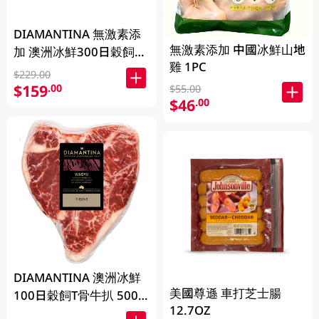
DIAMANTINA 無激素添
無激素添加 中國冰鮮山地
加 澳洲冰鮮300日穀飼和
雞 1PC
牛肉眼扒SB4+ 200克
$229.00
$159
.00
$55.00
$46
.00
DIAMANTINA 澳洲冰鮮
美國尊遜 車打芝士腸
100日穀飼T骨牛扒 500
12.7OZ
克 (包裝隨機發貨)