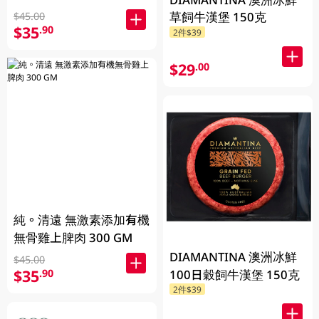
草飼牛漢堡 150克
$45.00
$35
.90
2件$39
$29
.00
純。清遠 無激素添加有機
無骨雞上脾肉 300 GM
DIAMANTINA 澳洲冰鮮
$45.00
$35
100日穀飼牛漢堡 150克
.90
2件$39