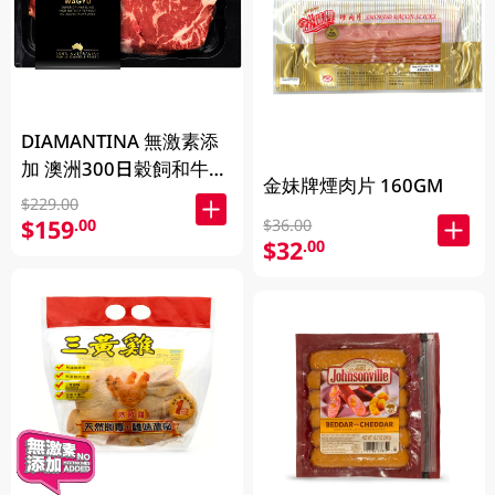
DIAMANTINA 無激素添
加 澳洲300日穀飼和牛西
金妹牌煙肉片 160GM
冷扒SB4+ 200克
$229.00
$159
.00
$36.00
$32
.00