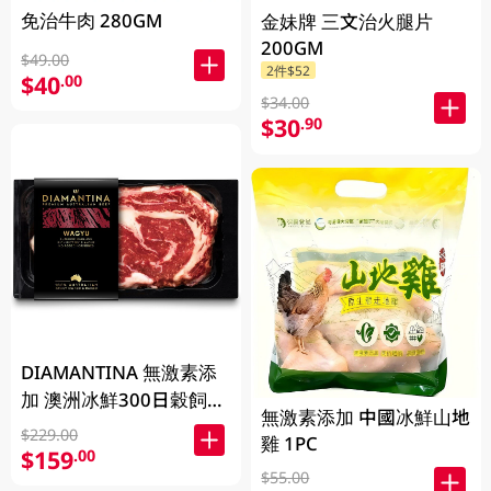
免治牛肉 280GM
金妹牌 三文治火腿片
200GM
$49.00
2件$52
$40
.00
$34.00
$30
.90
DIAMANTINA 無激素添
加 澳洲冰鮮300日穀飼和
無激素添加 中國冰鮮山地
牛肉眼扒SB4+ 200克
$229.00
雞 1PC
$159
.00
$55.00