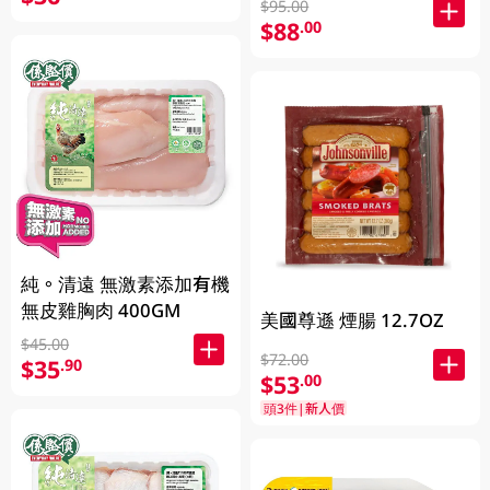
$95.00
$88
.00
純。清遠 無激素添加有機
無皮雞胸肉 400GM
美國尊遜 煙腸 12.7OZ
$45.00
$72.00
$35
.90
$53
.00
頭3件|新人價