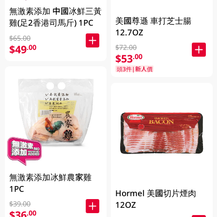
無激素添加 中國冰鮮三黃
美國尊遜 車打芝士腸
雞(足2香港司馬斤) 1PC
12.7OZ
$65.00
$49
.00
$72.00
$53
.00
頭3件|新人價
無激素添加冰鮮農家雞
1PC
Hormel 美國切片煙肉
12OZ
$39.00
$36
.00