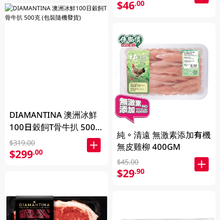
$46
.00
DIAMANTINA 澳洲冰鮮
100日穀飼T骨牛扒 500
純。清遠 無激素添加有機
克 (包裝隨機發貨)
$319.00
無皮雞柳 400GM
$299
.00
$45.00
$29
.90