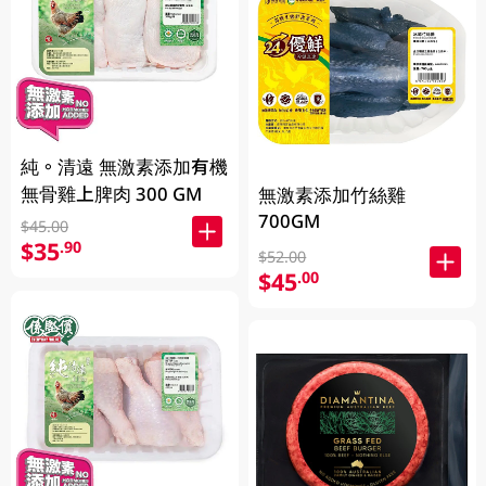
純。清遠 無激素添加有機
無骨雞上脾肉 300 GM
無激素添加竹絲雞
700GM
$45.00
$35
.90
$52.00
$45
.00