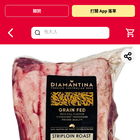
關閉
打開 App 落單
V
alid Until 30 June 2026