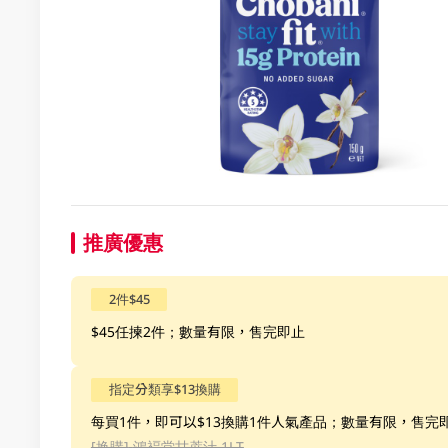
推廣優惠
2件$45
$45任揀2件；數量有限，售完即止
指定分類享$13換購
每買1件，即可以$13換購1件人氣產品；數量有限，售完
[换購]
鴻褔堂甘蔗汁 1LT