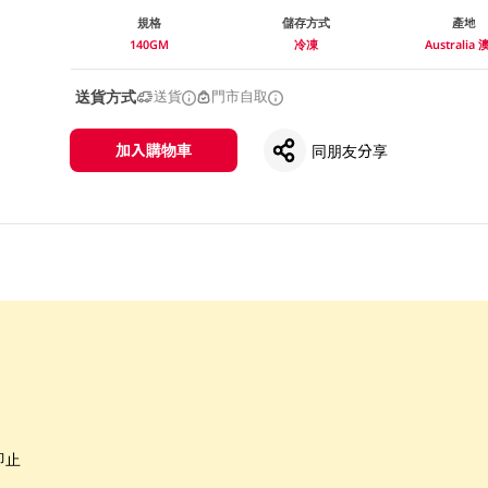
規格
儲存方式
產地
140GM
冷凍
Australia
送貨方式
送貨
門市自取
加入購物車
同朋友分享
即止