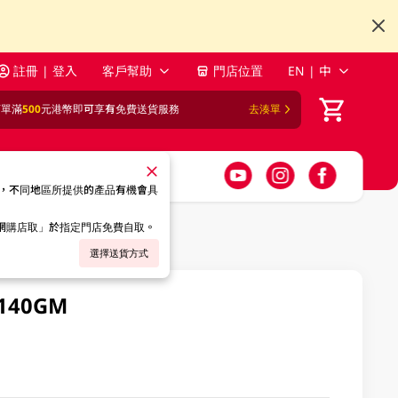
註冊 | 登入
客戶幫助
門店位置
EN | 中
訂單滿
500
元港幣即可享有免費送貨服務
去湊單
，不同地區所提供的產品有機會具
「網購店取」於指定門店免費自取。
選擇送貨方式
140GM