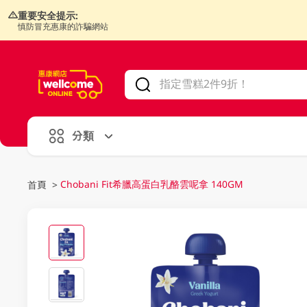
重要安全提示:
慎防冒充惠康的詐騙網站
V
alid Until 30 June 2026
分類
Chobani Fit希臘高蛋白乳酪雲呢拿 140GM
首頁
>