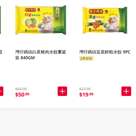
庭
灣仔碼頭白菜豬肉水餃家庭
灣仔碼頭韮菜鮮蝦水餃 9PC
裝 840GM
2件$30
$69.90
$27.90
$50
$19
.00
.90