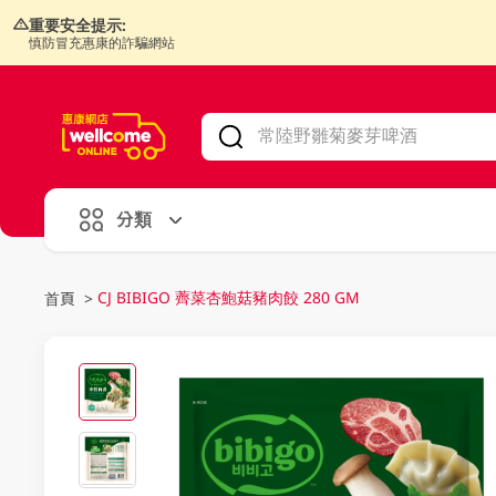
重要安全提示:
慎防冒充惠康的詐騙網站
V
alid Until 30 June 2026
分類
CJ BIBIGO 薺菜杏鮑菇豬肉餃 280 GM
首頁
>