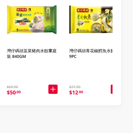
灣仔碼頭韮菜豬肉水餃家庭
灣仔碼頭青花椒鱈魚水餃
裝 840GM
9PC
$69.90
$27.90
$50
$12
.00
.00