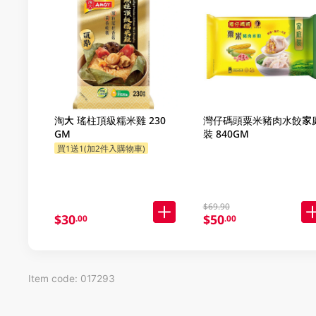
淘大 瑤柱頂級糯米雞 230
灣仔碼頭粟米豬肉水餃家
GM
裝 840GM
買1送1(加2件入購物車)
$69.90
$30
$50
.00
.00
Item code: 017293