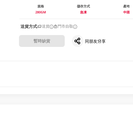
規格
儲存方式
產地
280GM
急凍
中國
送貨方式
送貨
門市自取
暫時缺貨
同朋友分享