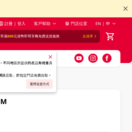
註冊 | 登入
客戶幫助
門店位置
EN | 中
訂單滿
500
元港幣即可享有免費送貨服務
去湊單
，不同地區所提供的產品有機會具
「網購店取」於指定門店免費自取。
選擇送貨方式
GM