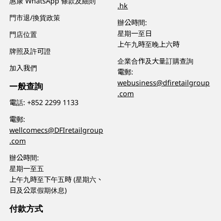
惠康 WhatsApp 條款及細則
.hk
門市退/換貨政策
辦公時間:
星期一至日
門店位置
上午九時至晚上六時
牌照及許可證
企業合作及大量訂購查詢
加入我們
電郵:
webusiness@dfiretailgroup
一般查詢
.com
電話:
+852 2299 1133
電郵:
wellcomecs@DFIretailgroup
.com
辦公時間:
星期一至五
上午九時至下午五時 (星期六、
日及公眾假期休息)
付款方式