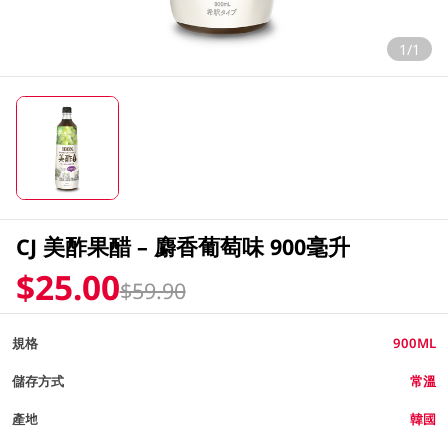
1/1
CJ 美酢果醋 – 麝香葡萄味 900毫升
$25.00
$59.90
規格
900ML
儲存方式
常溫
產地
韓國