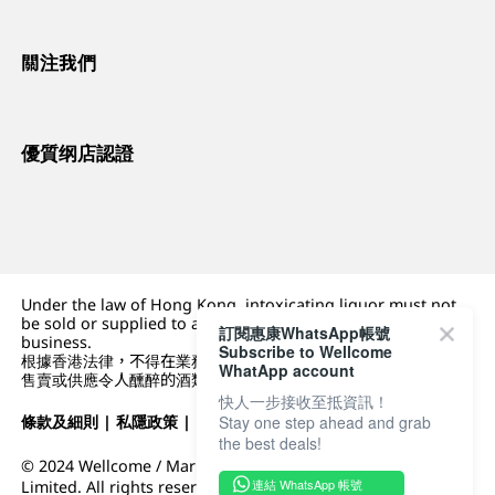
關注我們
優質纲店認證
Under the law of Hong Kong, intoxicating liquor must not
be sold or supplied to a minor (under 18) in the course of
訂閱惠康WhatsApp帳號
business.
Subscribe to Wellcome
根據香港法律，不得在業務過程中，向未成年人 (18 歲以下人士)
WhatApp account
售賣或供應令人醺醉的酒類。
快人一步接收至抵資訊！
Stay one step ahead and grab
條款及細則
|
私隱政策
|
DFI零售集團
the best deals!
© 2024 Wellcome / Market Place. The Dairy Farm Company
連結 WhatsApp 帳號
Limited. All rights reserved.