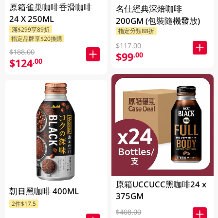
原箱雀巢咖啡香滑咖啡
名仕經典深焙咖啡
24 X 250ML
200GM (包裝隨機發放)
滿$299享89折
指定分類88折
指定品牌享$20換購
$117.00
$188.00
$99
.00
$124
.00
原箱UCCUCC黑咖啡24 x
朝日黑咖啡 400ML
375GM
2件$17.5
$408.00