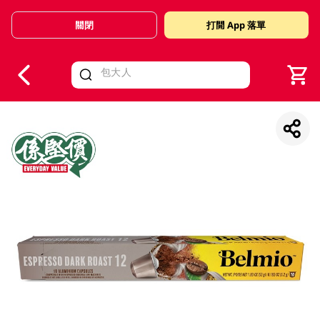
關閉
打開 App 落單
V
alid Until 30 June 2026