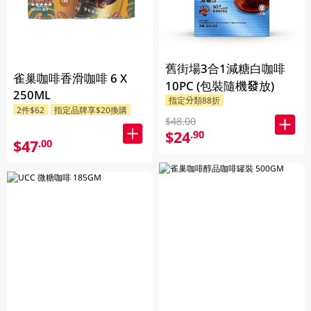
舊街場3合1減糖白咖啡
雀巢咖啡香滑咖啡 6 X
10PC (包裝隨機發放)
250ML
指定分類88折
2件$62
指定品牌享$20換購
$48.00
$24
.90
$47
.00