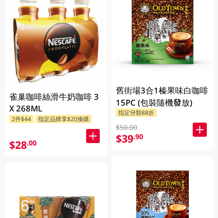
舊街場3合1榛果味白咖啡
雀巢咖啡絲滑牛奶咖啡 3
15PC (包裝隨機發放)
X 268ML
指定分類88折
2件$44
指定品牌享$20換購
$50.00
$39
.90
$28
.00