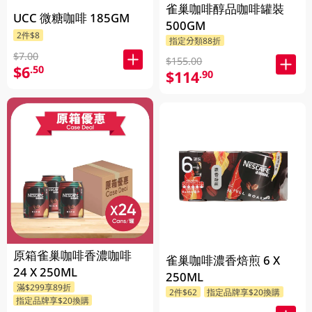
雀巢咖啡醇品咖啡罐裝
UCC 微糖咖啡 185GM
500GM
2件$8
指定分類88折
$7.00
$155.00
$6
.50
$114
.90
原箱雀巢咖啡香濃咖啡
雀巢咖啡濃香焙煎 6 X
24 X 250ML
250ML
滿$299享89折
2件$62
指定品牌享$20換購
指定品牌享$20換購