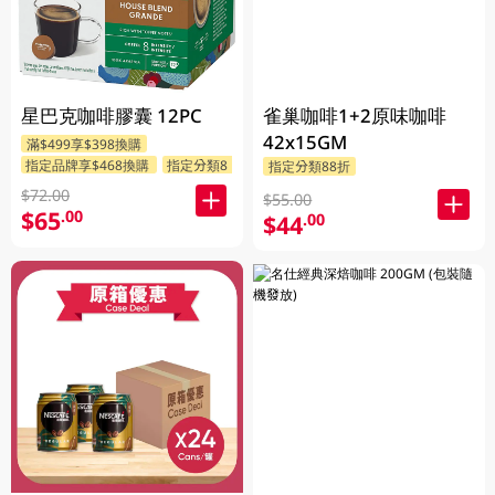
星巴克咖啡膠囊 12PC
雀巢咖啡1+2原味咖啡
42x15GM
滿$499享$398換購
指定品牌享$468換購
指定分類88折
指定分類88折
$72.00
$55.00
$65
.00
$44
.00