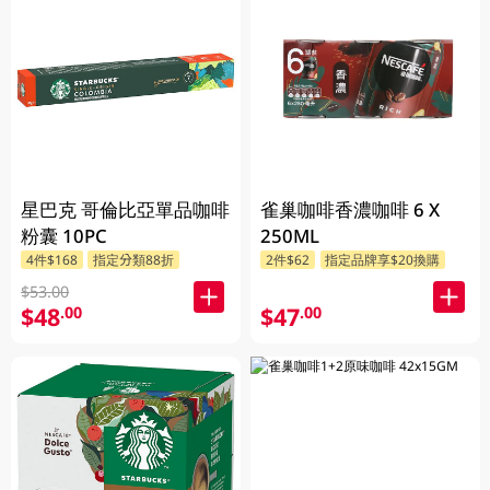
星巴克 哥倫比亞單品咖啡
雀巢咖啡香濃咖啡 6 X
粉囊 10PC
250ML
4件$168
指定分類88折
2件$62
指定品牌享$20換購
$53.00
$48
$47
.00
.00