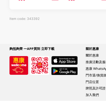
Item code: 343392
夠抵夠齊 一APP買到 立即下載
關於惠康
關於惠康
推廣活動及服
惠康 Whats
門市退/換貨
門店位置
牌照及許可證
加入我們