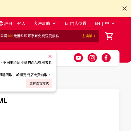
註冊 | 登入
客戶幫助
門店位置
EN | 中
訂單滿
500
元港幣即可享有免費送貨服務
去湊單
，不同地區所提供的產品有機會具
「網購店取」於指定門店免費自取。
選擇送貨方式
ML