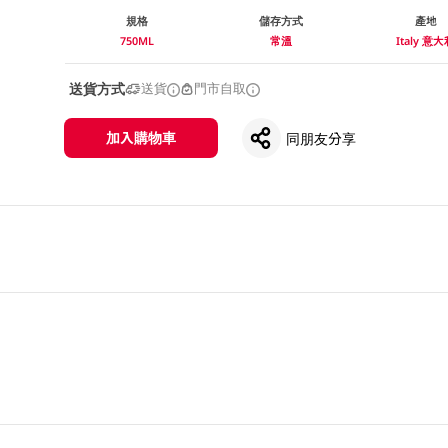
規格
儲存方式
產地
750ML
常溫
Italy 意
送貨方式
送貨
門市自取
加入購物車
同朋友分享