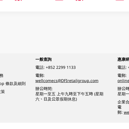
一般查詢
惠康
電話:
+852 2299 1133
電話:
務
電郵:
電郵:
wellcomecs@DFIretailgroup.com
onlin
App 條款及細則
辦公時間:
辦公時
政策
星期一至五 上午九時至下午五時 (星期
星期一
六、日及公眾假期休息)
企業
電
郵:
we