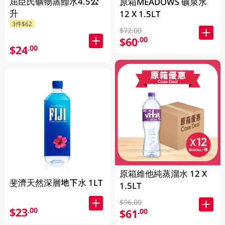
屈臣氏礦物蒸餾水4.5公
原箱MEADOWS 礦泉水
升
12 X 1.5LT
3件$62
$72.00
$60
.00
$24
.00
原箱維他純蒸溜水 12 X
斐濟天然深層地下水 1LT
1.5LT
$96.00
$23
.00
$61
.00