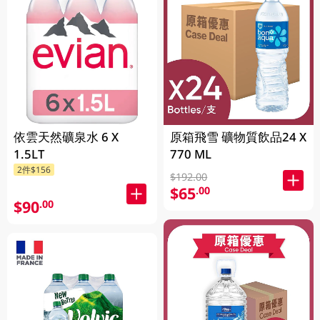
依雲天然礦泉水 6 X
原箱飛雪 礦物質飲品24 X
1.5LT
770 ML
2件$156
$192.00
$65
.00
$90
.00