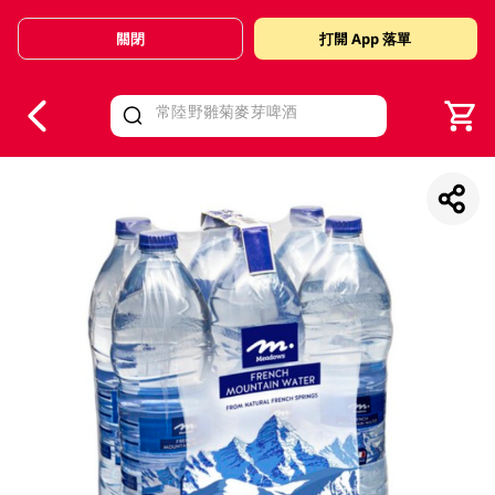
關閉
打開 App 落單
V
alid Until 30 June 2026