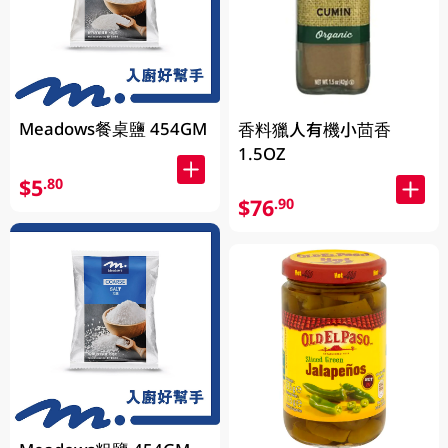
Meadows餐桌鹽 454GM
香料獵人有機小茴香
1.5OZ
$5
.80
$76
.90