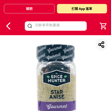
關閉
打開 App 落單
V
alid Until 30 June 2026