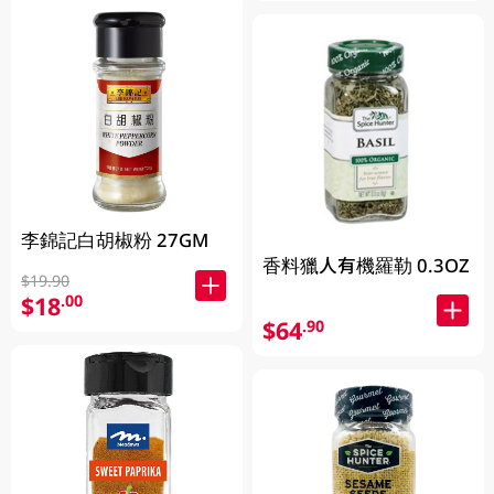
李錦記白胡椒粉 27GM
香料獵人有機羅勒 0.3OZ
$19.90
$18
.00
$64
.90