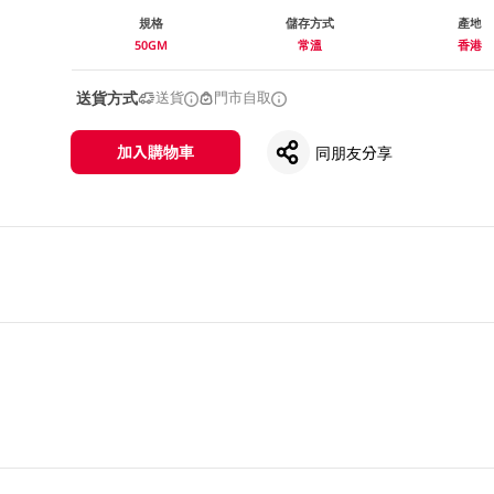
規格
儲存方式
產地
50GM
常溫
香港
送貨方式
送貨
門市自取
加入購物車
同朋友分享