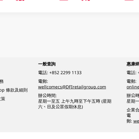
一般查詢
惠康
電話:
+852 2299 1133
電話:
務
電郵:
電郵:
wellcomecs@DFIretailgroup.com
onlin
App 條款及細則
辦公時間:
辦公時
政策
星期一至五 上午九時至下午五時 (星期
星期一
六、日及公眾假期休息)
企業
電
郵:
we