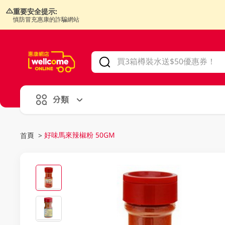
重要安全提示:
慎防冒充惠康的詐騙網站
V
alid Until 30 June 2026
分類
好味馬來辣椒粉 50GM
首頁
>