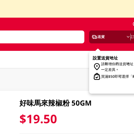
送貨
設置送貨地址
請新增你的送貨地址
一定差異。
買滿$50即可選擇
好味馬來辣椒粉 50GM
$19.50