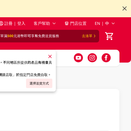
註冊 | 登入
客戶幫助
門店位置
EN | 中
訂單滿
500
元港幣即可享有免費送貨服務
去湊單
，不同地區所提供的產品有機會具
「網購店取」於指定門店免費自取。
選擇送貨方式