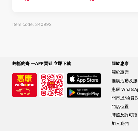
Item code: 340992
夠抵夠齊 一APP買到 立即下載
關於惠康
關於惠康
推廣活動及服
惠康 Whats
門市退/換貨
門店位置
牌照及許可證
加入我們