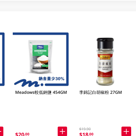
Meadows較低鈉鹽 454GM
李錦記白胡椒粉 27GM
$19.90
$20
$18
.00
.00