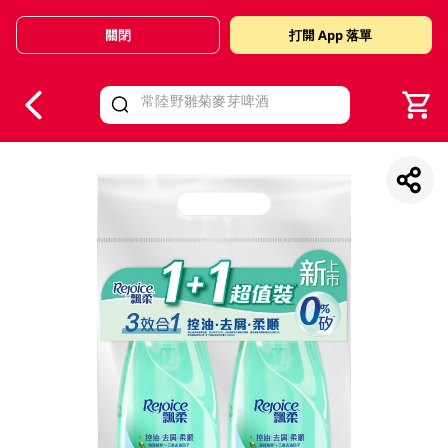
關閉
打開 App 落單
V
alid Until 30 June 2026