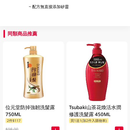
~ 配方無直接添加矽靈
同類商品推薦
位元堂防掉強韌洗髲露
Tsubaki山茶花煥活水潤
750ML
修護洗髮露 450ML
2件$117
買1送1(加2件入購物車)
$98.00