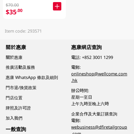
$70.00
$35
.00
Item code: 293571
關於惠康
惠康網店查詢
關於惠康
電話:
+852 3001 1299
推廣活動及服務
電郵:
onlineshop@wellcome.com
惠康 WhatsApp 條款及細則
.hk
門市退/換貨政策
辦公時間:
星期一至日
門店位置
上午九時至晚上六時
牌照及許可證
企業合作及大量訂購查詢
加入我們
電郵:
webusiness@dfiretailgroup
一般查詢
.com