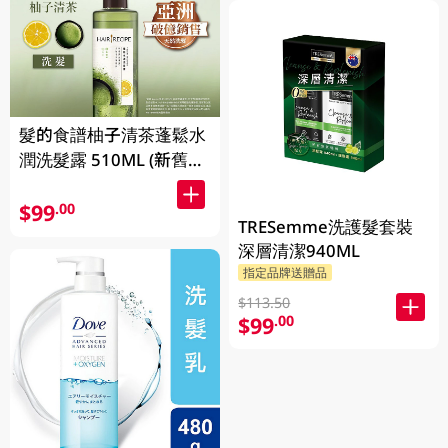
髮的食譜柚子清茶蓬鬆水
潤洗髮露 510ML (新舊包
裝隨機發貨)
$99
.00
TRESemme洗護髮套裝
深層清潔940ML
指定品牌送贈品
$113.50
$99
.00