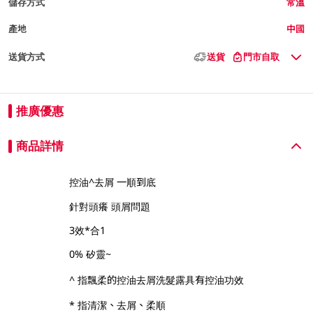
儲存方式
常溫
產地
中國
送貨方式
送貨
門市自取
推廣優惠
商品詳情
控油^去屑 一順到底
針對頭癢 頭屑問題
3效*合1
0% 矽靈~
^ 指飄柔的控油去屑洗髮露具有控油功效
* 指清潔、去屑、柔順