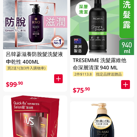
呂韓蔘滋養防脫髮洗髮液
TRESEMME 洗髮露維他
中乾性 400ML
命深層清潔 940 ML
買2送1(加3件入購物車)
2件$113.8
指定品牌送贈品
$99
.90
$75
.90