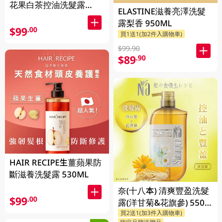
花果白茶控油洗髮露
ELASTINE滋養亮澤洗髮
510ML(新舊裝隨機發貨)
露梨香 950ML
$99
.00
買1送1(加2件入購物車)
$99.90
$89
.90
HAIR RECIPE生薑蘋果防
斷滋養洗髮露 530ML
奈(十八本) 清爽豐盈洗髮
$99
.00
露(洋甘菊&花旗參) 550
買2送1(加3件入購物車)
ML