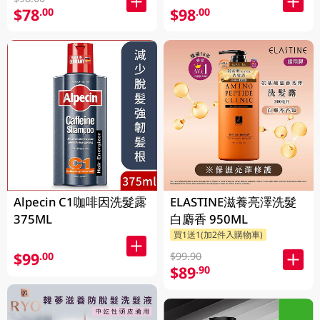
$78
$98
.00
.00
Alpecin C1咖啡因洗髮露
ELASTINE滋養亮澤洗髮
375ML
白麝香 950ML
買1送1(加2件入購物車)
$99
.00
$99.90
$89
.90