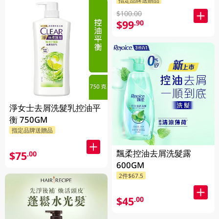
指定品牌送贈品
$100.00
$99
.90
淨女士去屑洗髮乳控油平
衡 750GM
指定品牌送贈品
飄柔控油去屑洗髮露
$75
.00
600GM
2件$67.5
$45
.00