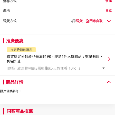
儲存方式
常溫
產地
日本
送貨方式
送貨
門市自取
推廣優惠
指定分類送贈品
購買指定分類產品每滿$198，即送1件人氣贈品；數量有限，
售完即止
[贈品]
維達抱抱綿3層衛生紙-天然無香 10rolls
x1
商品詳情
照片僅供參考。
同類商品推薦