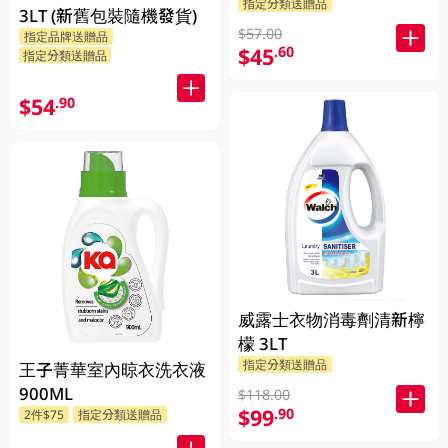
指定分類送贈品
3LT (新舊包裝隨機發貨)
$57.00
指定品牌送贈品
$45
.60
指定分類送贈品
$54
.90
威露士衣物消毒劑清新檸
檬 3LT
指定分類送贈品
王子菁華室內晾衣洗衣液
900ML
$118.00
$99
.90
2件$75
指定分類送贈品