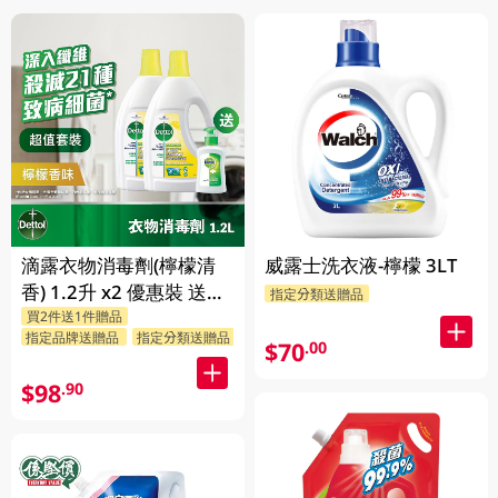
滴露衣物消毒劑(檸檬清
威露士洗衣液-檸檬 3LT
香) 1.2升 x2 優惠裝 送贈
指定分類送贈品
買2件送1件贈品
品 (贈品隨機發送)
指定品牌送贈品
指定分類送贈品
$70
.00
$98
.90