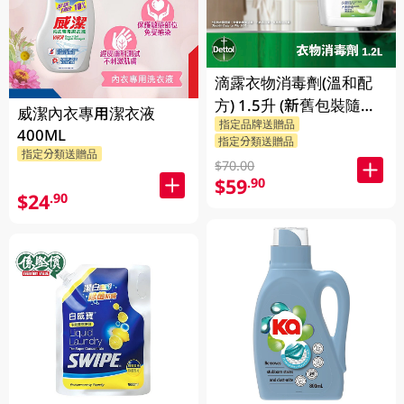
滴露衣物消毒劑(溫和配
方) 1.5升 (新舊包裝隨機
威潔內衣專用潔衣液
指定品牌送贈品
發送)
400ML
指定分類送贈品
指定分類送贈品
$70.00
$59
.90
$24
.90