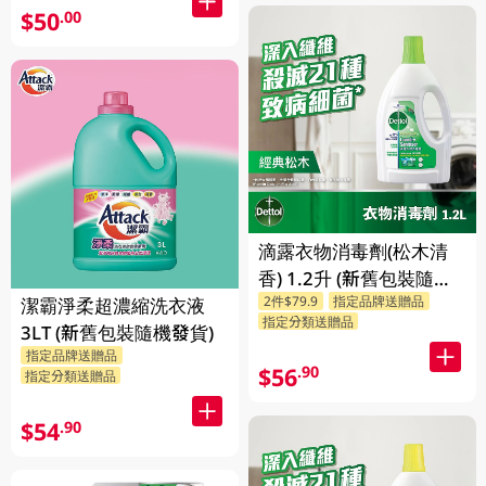
$50
.00
滴露衣物消毒劑(松木清
香) 1.2升 (新舊包裝隨機
2件$79.9
指定品牌送贈品
發送)
潔霸淨柔超濃縮洗衣液
指定分類送贈品
3LT (新舊包裝隨機發貨)
指定品牌送贈品
$56
.90
指定分類送贈品
$54
.90