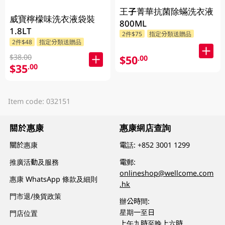
王子菁華抗菌除蟎洗衣液
威寶檸檬味洗衣液袋裝
800ML
1.8LT
2件$75
指定分類送贈品
2件$48
指定分類送贈品
$38.00
$50
.00
$35
.00
Item code: 032151
關於惠康
惠康網店查詢
關於惠康
電話:
+852 3001 1299
推廣活動及服務
電郵:
onlineshop@wellcome.com
惠康 WhatsApp 條款及細則
.hk
門市退/換貨政策
辦公時間:
星期一至日
門店位置
上午九時至晚上六時