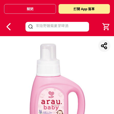
關閉
打開 App 落單
V
alid Until 30 June 2026