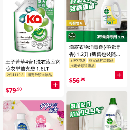
滴露衣物消毒劑(檸檬清
香) 1.2升 (新舊包裝隨機
2件$79.9
指定品牌送贈品
發送)
王子菁華4合1洗衣液室內
指定分類送贈品
晾衣型補充袋 1.6LT
2件$119.8
指定分類送贈品
$56
.90
$79
.90