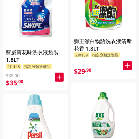
獅王潔白物語洗衣液清新
花香 1.8LT
藍威寶花味洗衣液袋裝
2件$59
指定分類送贈品
1.8LT
2件$48
指定分類送贈品
$29
.90
$38.00
$35
.00