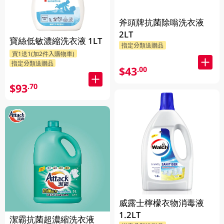
斧頭牌抗菌除嗡洗衣液
2LT
寶絲低敏濃縮洗衣液 1LT
指定分類送贈品
買1送1(加2件入購物車)
指定分類送贈品
$43
.00
$93
.70
威露士檸檬衣物消毒液
1.2LT
潔霸抗菌超濃縮洗衣液