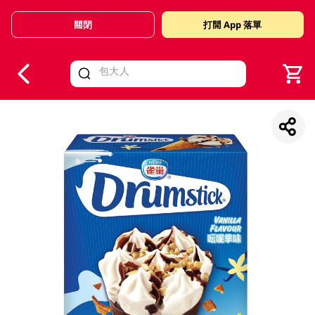
關閉
打開 App 落單
V
alid Until 30 June 2026