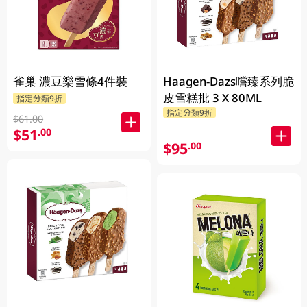
雀巢 濃豆樂雪條4件裝
Haagen-Dazs嚐臻系列脆
皮雪糕批 3 X 80ML
指定分類9折
指定分類9折
$61.00
$51
.00
$95
.00