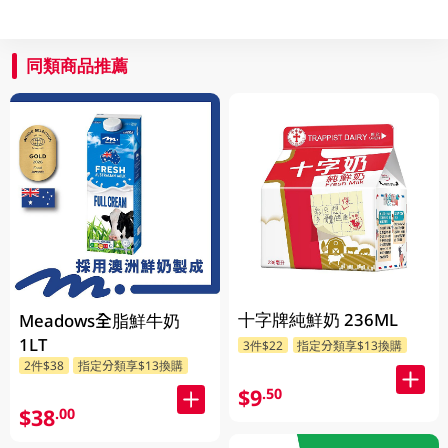
同類商品推薦
十字牌純鮮奶 236ML
Meadows全脂鮮牛奶
1LT
3件$22
指定分類享$13換購
2件$38
指定分類享$13換購
$9
.50
$38
.00