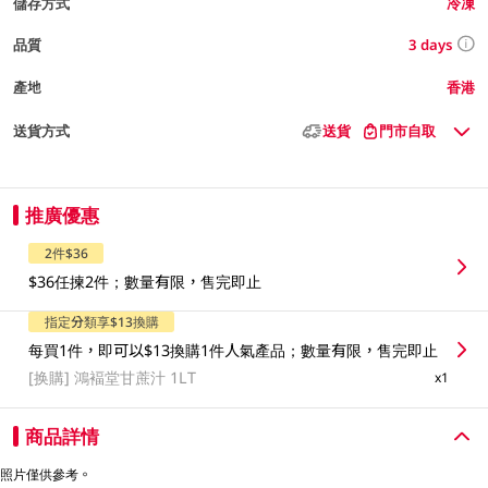
儲存方式
冷凍
3 days
品質
產地
香港
送貨方式
送貨
門市自取
推廣優惠
2件$36
$36任揀2件；數量有限，售完即止
指定分類享$13換購
每買1件，即可以$13換購1件人氣產品；數量有限，售完即止
[换購]
鴻褔堂甘蔗汁 1LT
x1
商品詳情
照片僅供參考。