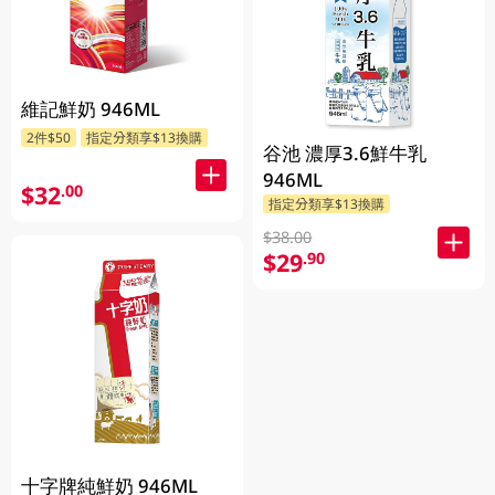
維記鮮奶 946ML
2件$50
指定分類享$13換購
谷池 濃厚3.6鮮牛乳
946ML
$32
.00
指定分類享$13換購
$38.00
$29
.90
十字牌純鮮奶 946ML