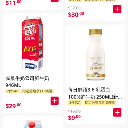
$11
.00
$37.00
$30
.00
雀巢牛奶公司鮮牛奶
946ML
每日鮮語3.6 乳蛋白
2件$48
指定分類享$13換購
100%鮮牛奶 250ML(新
3件$21
指定分類享$13換購
舊包裝隨機發貨)
$29
.00
$15.90
$9
.00