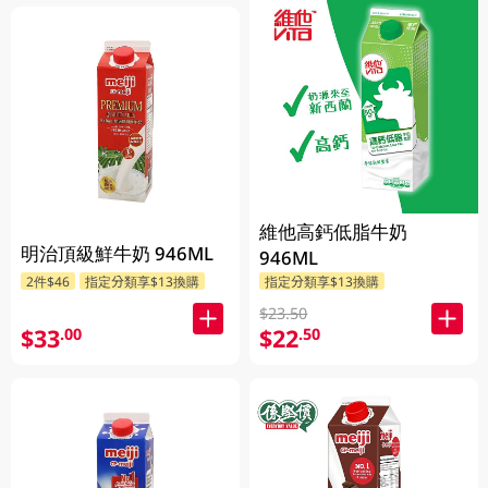
維他高鈣低脂牛奶
明治頂級鮮牛奶 946ML
946ML
2件$46
指定分類享$13換購
指定分類享$13換購
$23.50
$33
$22
.00
.50