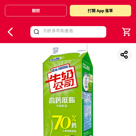
關閉
打開 App 落單
V
alid Until 30 June 2026