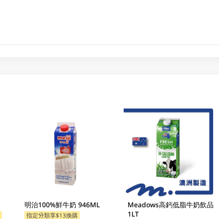
明治100%鮮牛奶 946ML
Meadows高鈣低脂牛奶飲品
1LT
購
指定分類享$13換購