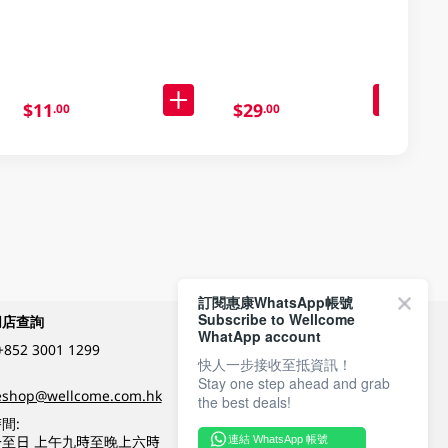
指定分類享$13換購
$11
$29
.00
.00
訂閱惠康WhatsApp帳號
Subscribe to Wellcome
網店查詢
付款方式
WhatApp account
+852 3001 1299
快人一步接收至抵資訊！
Stay one step ahead and grab
關注我們
eshop@wellcome.com.hk
the best deals!
間:
至日 上午九時至晚上六時
連結 WhatsApp 帳號