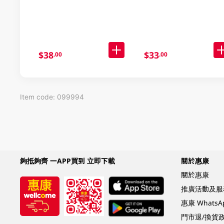
$38
$33
.00
.00
Item code: 099994
夠抵夠齊 一APP買到 立即下載
關於惠康
關於惠康
推廣活動及服
惠康 Whats
門市退/換貨