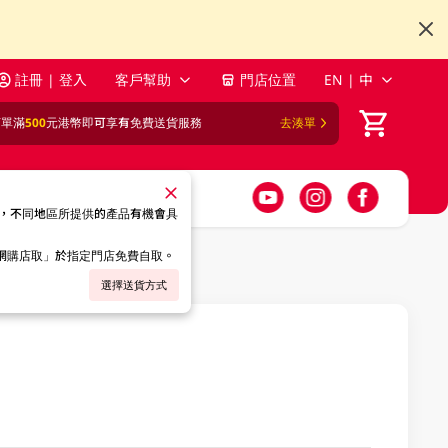
註冊 | 登入
客戶幫助
門店位置
EN | 中
訂單滿
500
元港幣即可享有免費送貨服務
去湊單
，不同地區所提供的產品有機會具
「網購店取」於指定門店免費自取。
選擇送貨方式