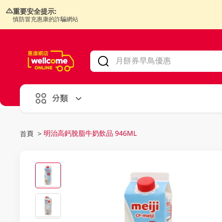
重要安全提示:
慎防冒充惠康的詐騙網站
V
alid Until 30 June 2026
分類
明治高鈣脫脂牛奶飲品 946ML
首頁
>