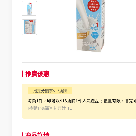
推廣優惠
指定分類享$13換購
每買1件，即可以$13換購1件人氣產品；數量有限，售完
[换購]
鴻褔堂甘蔗汁 1LT
商品詳情