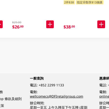
2件$38
指定分類享$13換購
$29.00
$26
$38
.00
.00
一般查詢
惠康
電話:
+852 2299 1133
電話:
務
電郵:
電郵:
wellcomecs@DFIretailgroup.com
onlin
App 條款及細則
辦公時間:
辦公時
政策
星期一至五 上午九時至下午五時 (星期
星期一