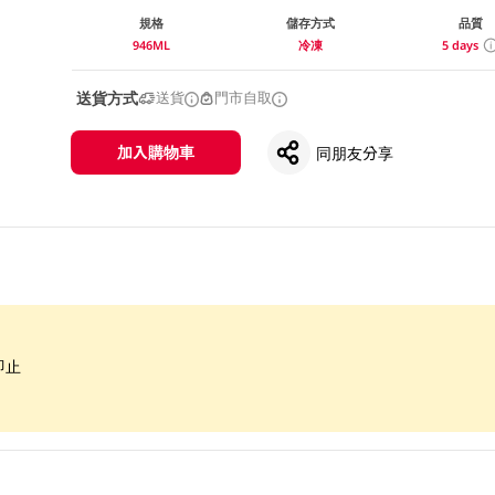
規格
儲存方式
品質
946ML
冷凍
5 days
送貨方式
送貨
門市自取
加入購物車
同朋友分享
即止