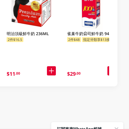
明治頂級鮮牛奶 236ML
雀巢牛奶公司鮮牛奶 946ML
2件$16.5
2件$48
指定分類享$13換購
指定分類享$13換購
$11
$29
.00
.00
訂閱惠康WhatsApp帳號