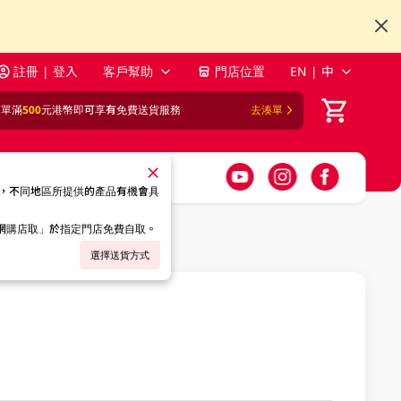
註冊 | 登入
客戶幫助
門店位置
EN | 中
訂單滿
500
元港幣即可享有免費送貨服務
去湊單
，不同地區所提供的產品有機會具
「網購店取」於指定門店免費自取。
選擇送貨方式