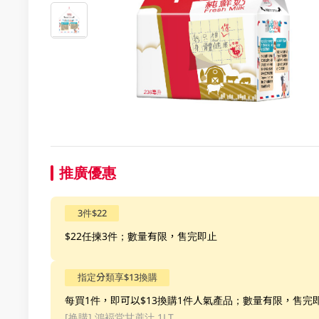
推廣優惠
3件$22
$22任揀3件；數量有限，售完即止
指定分類享$13換購
每買1件，即可以$13換購1件人氣產品；數量有限，售完
[换購]
鴻褔堂甘蔗汁 1LT