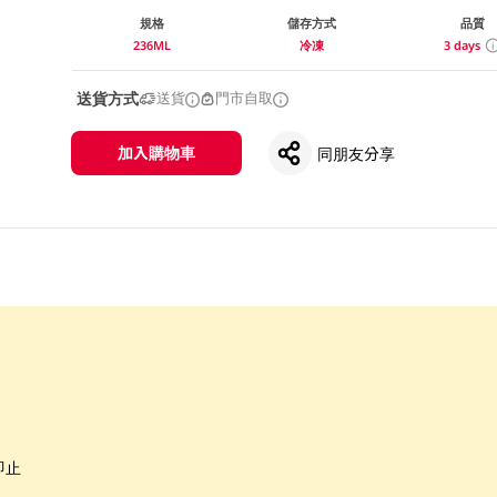
規格
儲存方式
品質
236ML
冷凍
3 days
送貨方式
送貨
門市自取
加入購物車
同朋友分享
即止