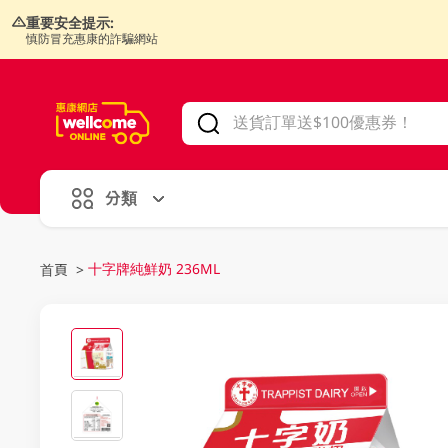
重要安全提示:
慎防冒充惠康的詐騙網站
V
alid Until 30 June 2026
分類
十字牌純鮮奶 236ML
首頁
>