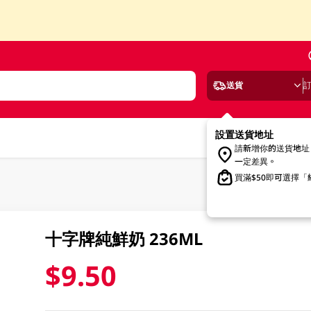
送貨
設置送貨地址
請新增你的送貨地址
一定差異。
買滿$50即可選擇
十字牌純鮮奶 236ML
$9.50