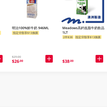
明治100%鮮牛奶 946ML
Meadows高鈣低脂牛奶飲品
1LT
購
指定分類享$13換購
2件$38
指定分類享$13換購
$29.00
$26
$38
.00
.00