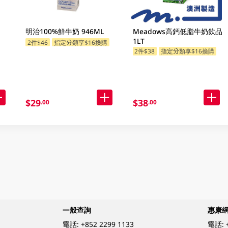
明治100%鮮牛奶 946ML
Meadows高鈣低脂牛奶飲品
1LT
2件$46
指定分類享$16換購
2件$38
指定分類享$16換購
$29
$38
.00
.00
一般查詢
惠康
電話:
+852 2299 1133
電話: