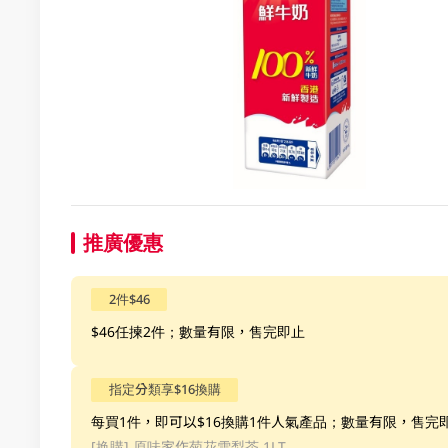
推廣優惠
2件$46
$46任揀2件；數量有限，售完即止
指定分類享$16換購
每買1件，即可以$16換購1件人氣產品；數量有限，售完
[换購]
原味家作菊花雪梨茶 1LT