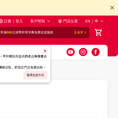
註冊 | 登入
客戶幫助
門店位置
EN | 中
訂單滿
500
元港幣即可享有免費送貨服務
去湊單
，不同地區所提供的產品有機會具
「網購店取」於指定門店免費自取。
選擇送貨方式