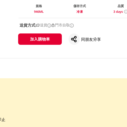
規格
儲存方式
品質
946ML
冷凍
3 days
送貨方式
送貨
門市自取
加入購物車
同朋友分享
即止