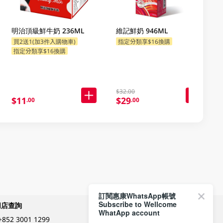
明治頂級鮮牛奶 236ML
維記鮮奶 946ML
買2送1(加3件入購物車)
指定分類享$16換購
指定分類享$16換購
$32.00
$11
$29
.00
.00
訂閱惠康WhatsApp帳號
Subscribe to Wellcome
網店查詢
付款方式
WhatApp account
+852 3001 1299