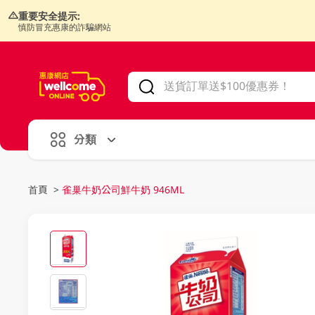
重要安全提示:
慎防冒充惠康的詐騙網站
V
alid Until 30 June 2026
分類
首頁
>
雀巢牛奶公司鮮牛奶 946ML