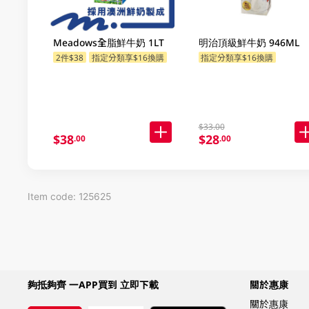
Meadows全脂鮮牛奶 1LT
明治頂級鮮牛奶 946ML
2件$38
指定分類享$16換購
指定分類享$16換購
$33.00
$38
$28
.00
.00
Item code: 125625
夠抵夠齊 一APP買到 立即下載
關於惠康
關於惠康