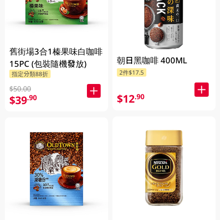
舊街場3合1榛果味白咖啡
朝日黑咖啡 400ML
15PC (包裝隨機發放)
2件$17.5
指定分類88折
$50.00
$12
.90
$39
.90