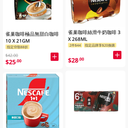
雀巢咖啡絲滑牛奶咖啡 3
雀巢咖啡極品無甜白咖啡
X 268ML
10 X 21GM
2件$44
指定品牌享$20換購
指定分類88折
$42.00
$28
.00
$25
.00