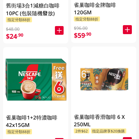
雀巢咖啡金牌咖啡
舊街場3合1減糖白咖啡
120GM
10PC (包裝隨機發放)
指定分類88折
指定分類88折
$96.00
$48.00
$59
.90
$24
.90
雀巢咖啡香滑咖啡 6 X
雀巢咖啡1+2特濃咖啡
250ML
42x15GM
2件$62
指定品牌享$20換購
指定分類88折