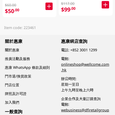
$117.00
$60.00
$99
.00
$50
.00
Item code: 223461
關於惠康
惠康網店查詢
關於惠康
電話:
+852 3001 1299
推廣活動及服務
電郵:
onlineshop@wellcome.com
惠康 WhatsApp 條款及細則
.hk
門市退/換貨政策
辦公時間:
星期一至日
門店位置
上午九時至晚上六時
牌照及許可證
企業合作及大量訂購查詢
加入我們
電郵:
webusiness@dfiretailgroup
一般查詢