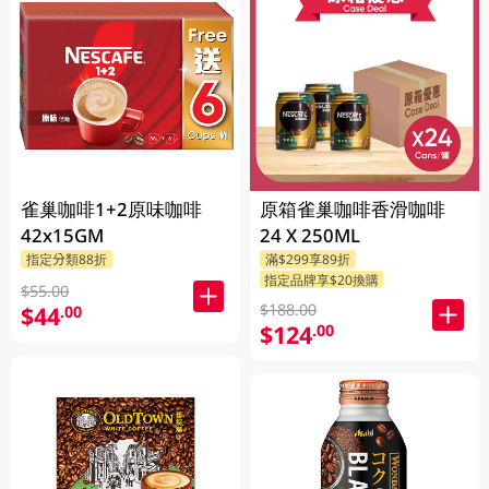
雀巢咖啡1+2原味咖啡
原箱雀巢咖啡香滑咖啡
42x15GM
24 X 250ML
指定分類88折
滿$299享89折
指定品牌享$20換購
$55.00
$188.00
$44
.00
$124
.00