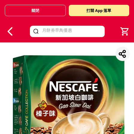
關閉
打開 App 落單
V
alid Until 30 June 2026