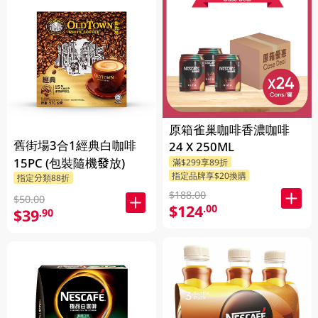
原箱雀巢咖啡香濃咖啡
舊街場3合1經典白咖啡
24 X 250ML
15PC (包裝隨機發放)
滿$299享89折
指定品牌享$20換購
指定分類88折
$188.00
$50.00
$124
.00
$39
.90