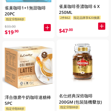
雀巢咖啡香濃咖啡 6 X
雀巢咖啡1+1無甜咖啡
250ML
20PC
2件$62
指定品牌享$20換購
指定分類88折
$33.00
$47
.00
$19
.90
名仕經典深焙咖啡
澤合微磨牛奶咖啡連糖棒
200GM (包裝隨機發放)
5PC
指定分類88折
指定分類88折