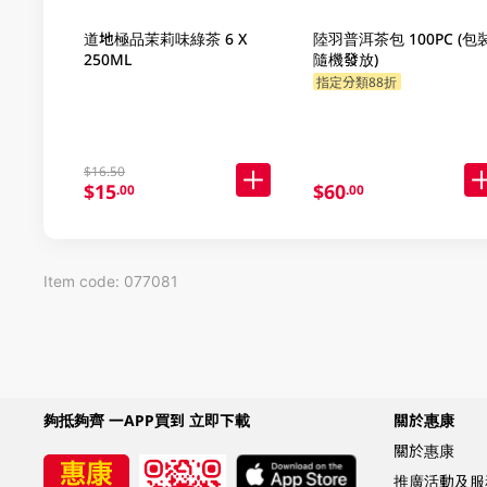
道地極品茉莉味綠茶 6 X
陸羽普洱茶包 100PC (包
250ML
隨機發放)
指定分類88折
$16.50
$15
$60
.00
.00
Item code: 077081
夠抵夠齊 一APP買到 立即下載
關於惠康
關於惠康
推廣活動及服