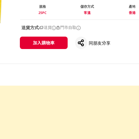
規格
儲存方式
產地
25PC
常溫
香港
送貨方式
送貨
門市自取
加入購物車
同朋友分享