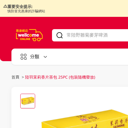
重要安全提示:
慎防冒充惠康的詐騙網站
V
alid Until 30 June 2026
分類
首頁
>
陸羽茉莉香片茶包 25PC (包裝隨機發放)