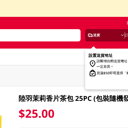
送貨
設置送貨地址
請新增你的送貨地址
一定差異。
買滿$50即可選擇
陸羽茉莉香片茶包 25PC (包裝隨機
$25.00