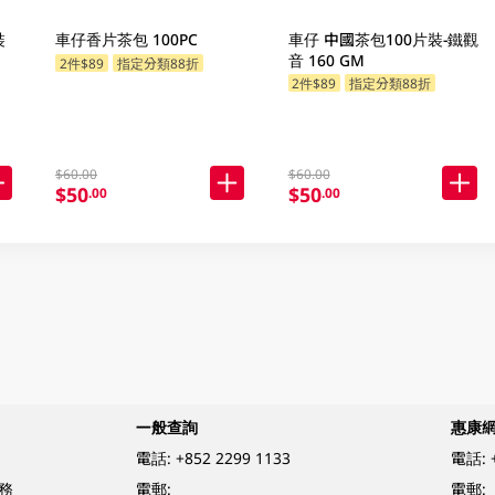
裝
車仔香片茶包 100PC
車仔 中國茶包100片裝-鐵觀
音 160 GM
2件$89
指定分類88折
2件$89
指定分類88折
$60.00
$60.00
$50
$50
.00
.00
一般查詢
惠康
電話:
+852 2299 1133
電話:
務
電郵:
電郵: