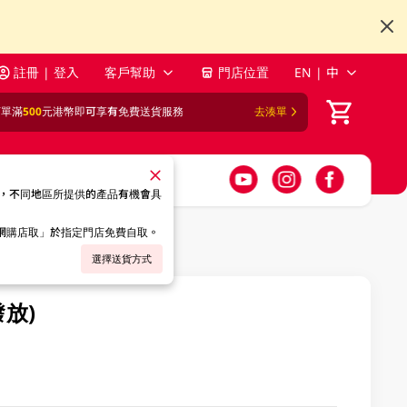
註冊 | 登入
客戶幫助
門店位置
EN | 中
訂單滿
500
元港幣即可享有免費送貨服務
去湊單
，不同地區所提供的產品有機會具
「網購店取」於指定門店免費自取。
選擇送貨方式
發放)