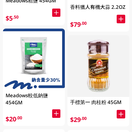
Meadows粗鹽 454GM
香料獵人有機大蒜 2.2OZ
$5
.50
$79
.00
Meadows較低鈉鹽
手標第一 肉桂粉 45GM
454GM
$20
.00
$29
.00