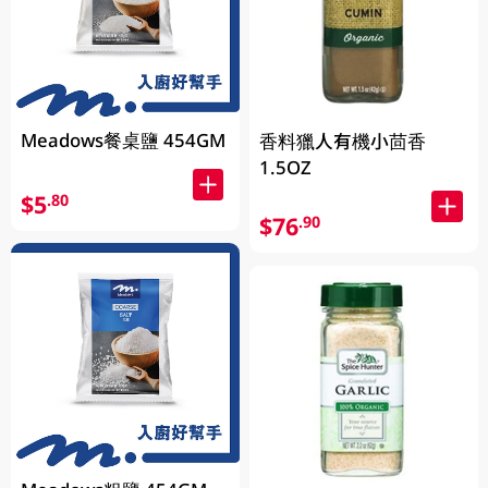
Meadows餐桌鹽 454GM
香料獵人有機小茴香
1.5OZ
$5
.80
$76
.90