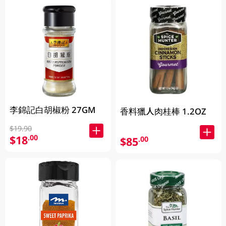
李錦記白胡椒粉 27GM
香料獵人肉桂棒 1.2OZ
$19.90
$18
.00
$85
.00