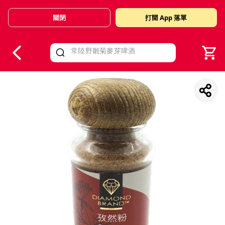
關閉
打開 App 落單
V
alid Until 30 June 2026