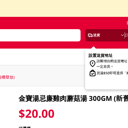
送貨
設置送貨地址
請新增你的送貨地址
一定差異。
買滿$50即可選擇
隨機發放)
金寶湯忌廉雞肉蘑菇湯 300GM (新
$20.00