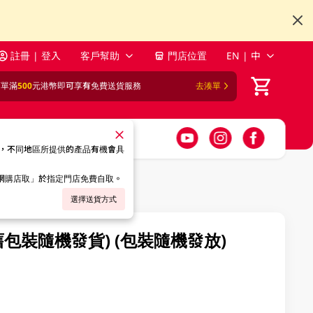
註冊 | 登入
客戶幫助
門店位置
EN | 中
訂單滿
500
元港幣即可享有免費送貨服務
去湊單
，不同地區所提供的產品有機會具
「網購店取」於指定門店免費自取。
選擇送貨方式
舊包裝隨機發貨) (包裝隨機發放)