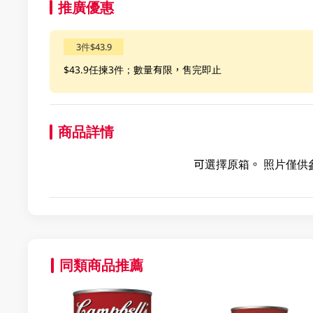
推廣優惠
3件$43.9
$43.9任揀3件；數量有限，售完即止
商品詳情
可選擇原箱。 照片僅供
同類商品推薦