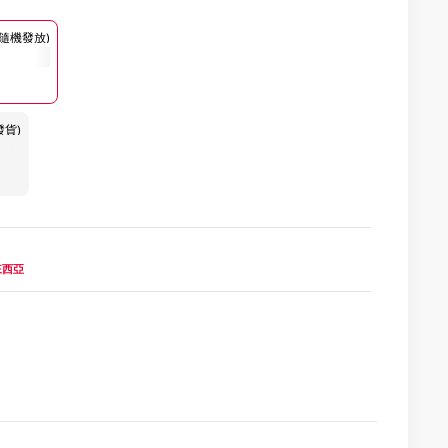
裝隨機發放)
發貨)
馬來西亞