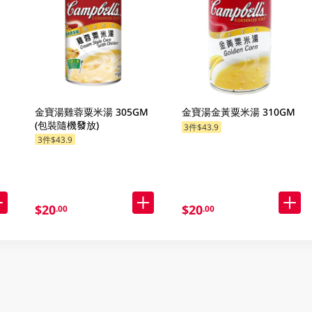
金寶湯雞蓉粟米湯 305GM
金寶湯金黃粟米湯 310GM
(包裝隨機發放)
3件$43.9
3件$43.9
$20
$20
.00
.00