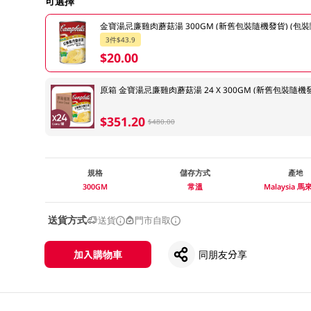
可選擇
金寶湯忌廉雞肉蘑菇湯 300GM (新舊包裝隨機發貨) (包
3件$43.9
$20.00
原箱 金寶湯忌廉雞肉蘑菇湯 24 X 300GM (新舊包裝隨機
$351.20
$480.00
規格
儲存方式
產地
300GM
常溫
Malaysia 
送貨方式
送貨
門市自取
加入購物車
同朋友分享