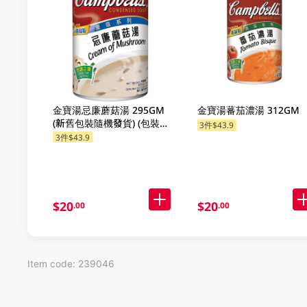
金寶湯忌廉蘑菇湯 295GM
金寶湯蕃茄濃湯 312GM
(新舊包裝隨機發貨) (包裝隨
3件$43.9
機發放)
3件$43.9
$20
$20
.00
.00
Item code: 239046