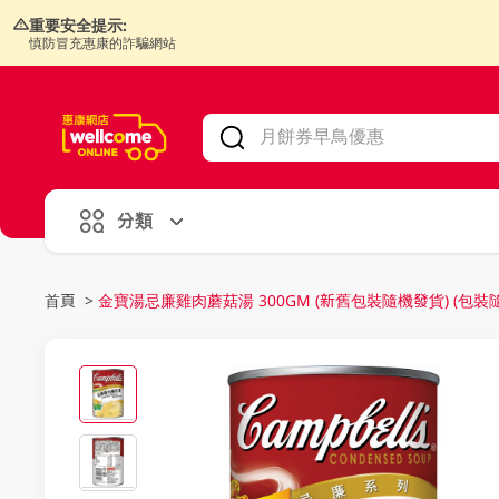
重要安全提示:
慎防冒充惠康的詐騙網站
V
alid Until 30 June 2026
分類
首頁
>
金寶湯忌廉雞肉蘑菇湯 300GM (新舊包裝隨機發貨) (包裝