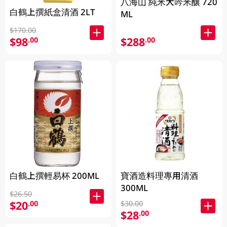
八海山 純米大吟米釀 720
白鶴上撰紙盒清酒 2LT
ML
$170.00
$98
$288
.00
.00
白鶴上撰輕易杯 200ML
寶酒造料理專用清酒
300ML
$26.50
$20
.00
$30.00
$28
.00