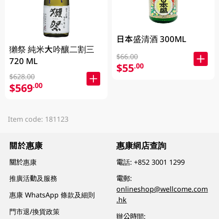
日本盛清酒 300ML
獺祭 純米大吟釀二割三
$66.00
720 ML
$55
.00
$628.00
$569
.00
Item code: 181123
關於惠康
惠康網店查詢
關於惠康
電話:
+852 3001 1299
推廣活動及服務
電郵:
onlineshop@wellcome.com
惠康 WhatsApp 條款及細則
.hk
門市退/換貨政策
辦公時間: