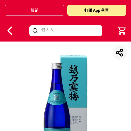
關閉
打開 App 落單
V
alid Until 30 June 2026