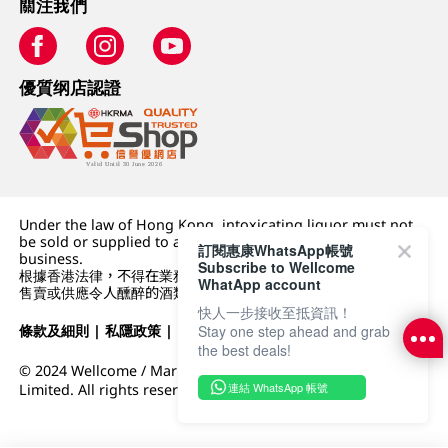
關注我們
優質纲店認證
Under the law of Hong Kong, intoxicating liquor must not
be sold or supplied to a minor (under 18) in the course of
訂閱惠康WhatsApp帳號
business.
Subscribe to Wellcome
根據香港法律，不得在業務過程中，向未成年人 (18 歲以下人士)
WhatApp account
售賣或供應令人醺醉的酒類。
快人一步接收至抵資訊！
Stay one step ahead and grab
條款及細則
|
私隱政策
|
DFI零售集團
the best deals!
© 2024 Wellcome / Market Place. The Dairy Farm Company
連結 WhatsApp 帳號
Limited. All rights reserved.