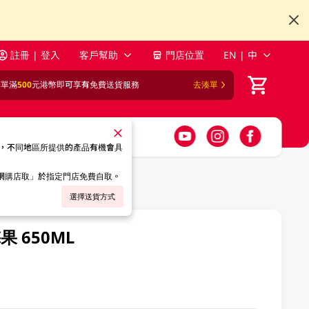
註冊 | 登入
客戶幫助
門店位置
EN | 中
訂單滿
500
元港幣即可享有免費送貨服務
去湊單
，不同地區所提供的產品有機會具
「網購店取」於指定門店免費自取。
選擇送貨方式
 650ML