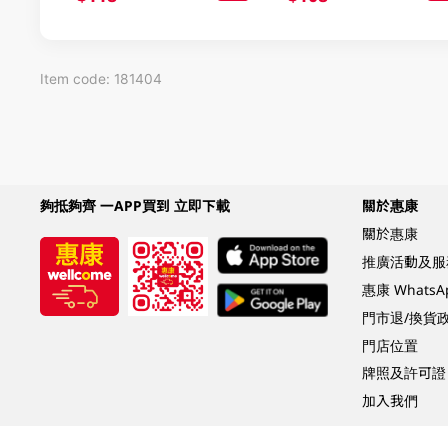
Item code: 181404
夠抵夠齊 一APP買到 立即下載
關於惠康
關於惠康
推廣活動及服
惠康 Whats
門市退/換貨
門店位置
牌照及許可證
加入我們