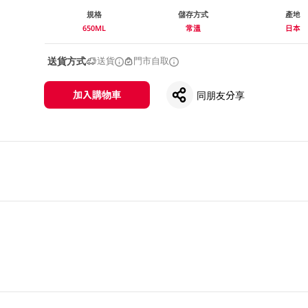
規格
儲存方式
產地
650ML
常溫
日本
送貨方式
送貨
門市自取
加入購物車
同朋友分享