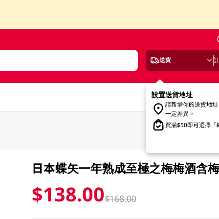
送貨
設置送貨地址
請新增你的送貨地址
一定差異。
買滿$50即可選擇
日本蝶矢一年熟成至極之梅梅酒含梅果
$138.00
$168.00