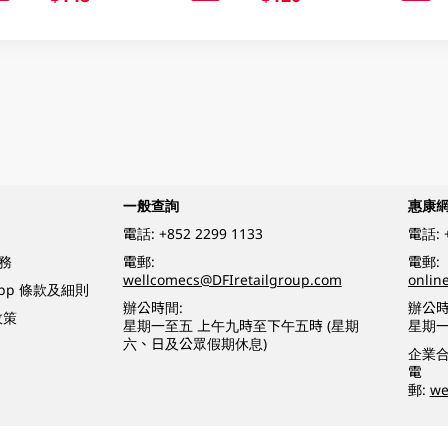
一般查詢
惠康
電話:
+852 2299 1133
電話:
務
電郵:
電郵:
wellcomecs@DFIretailgroup.com
onlin
App 條款及細則
辦公時間:
辦公時
政策
星期一至五 上午九時至下午五時 (星期
星期一
六、日及公眾假期休息)
企業
電
郵:
we