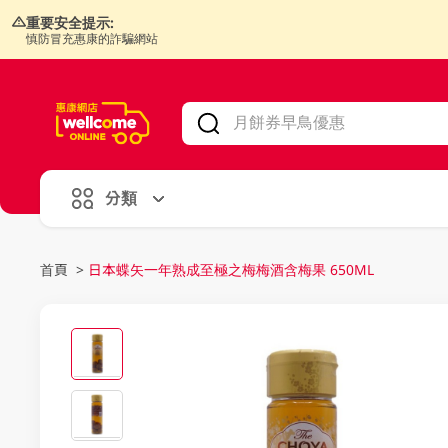
重要安全提示:
慎防冒充惠康的詐騙網站
V
alid Until 30 June 2026
分類
首頁
>
日本蝶矢一年熟成至極之梅梅酒含梅果 650ML