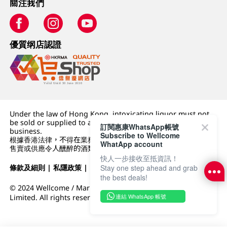
關注我們
優質纲店認證
Under the law of Hong Kong, intoxicating liquor must not
be sold or supplied to a minor (under 18) in the course of
訂閱惠康WhatsApp帳號
business.
Subscribe to Wellcome
根據香港法律，不得在業務過程中，向未成年人 (18 歲以下人士)
WhatApp account
售賣或供應令人醺醉的酒類。
快人一步接收至抵資訊！
Stay one step ahead and grab
條款及細則
|
私隱政策
|
DFI零售集團
the best deals!
© 2024 Wellcome / Market Place. The Dairy Farm Company
連結 WhatsApp 帳號
Limited. All rights reserved.