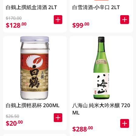
白鶴上撰紙盒清酒 2LT
白雪清酒-小辛口 2LT
$170.00
$128
$99
.00
.00
白鶴上撰輕易杯 200ML
八海山 純米大吟米釀 720
ML
$26.50
$20
.00
$288
.00