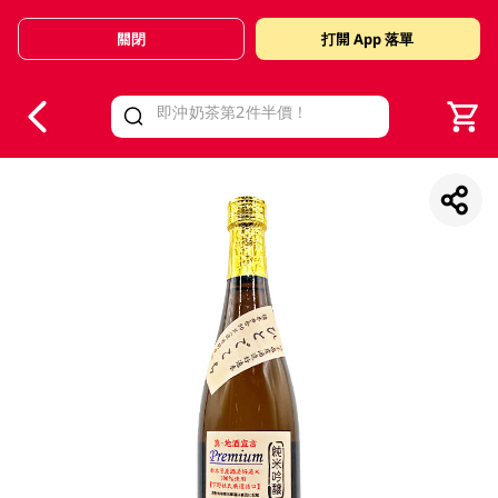
關閉
打開 App 落單
V
alid Until 30 June 2026