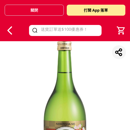
關閉
打開 App 落單
V
alid Until 30 June 2026