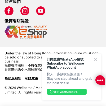
關注我們
優質纲店認證
Under the law of Hong Kong, intoxicating liquor must not
be sold or supplied to a minor (under 18) in the course of
訂閱惠康WhatsApp帳號
business.
Subscribe to Wellcome
根據香港法律，不得在業務過程中，向未成年人 (18 歲以下人士)
WhatApp account
售賣或供應令人醺醉的酒類。
快人一步接收至抵資訊！
Stay one step ahead and grab
條款及細則
|
私隱政策
|
DFI零售集團
the best deals!
© 2024 Wellcome / Market Place. The Dairy Farm Company
連結 WhatsApp 帳號
Limited. All rights reserved.