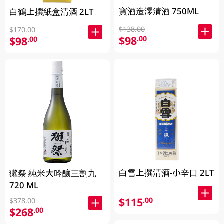
寶酒造澪清酒 750ML
白鶴上撰紙盒清酒 2LT
$138.00
$170.00
$98
.00
$98
.00
白雪上撰清酒-小辛口 2LT
獺祭 純米大吟釀三割九
720 ML
$115
.00
$378.00
$268
.00