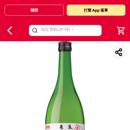
關閉
打開 App 落單
V
alid Until 30 June 2026