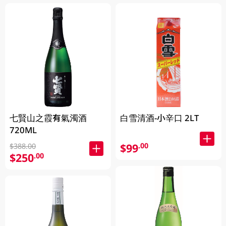
七賢山之霞有氣濁酒
白雪清酒-小辛口 2LT
720ML
$99
.00
$388.00
$250
.00