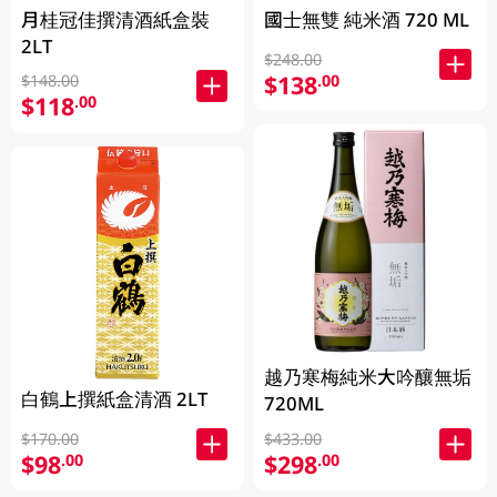
月桂冠佳撰清酒紙盒裝
國士無雙 純米酒 720 ML
2LT
$248.00
$138
.00
$148.00
$118
.00
越乃寒梅純米大吟釀無垢
白鶴上撰紙盒清酒 2LT
720ML
$170.00
$433.00
$98
$298
.00
.00