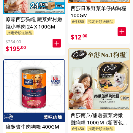
西莎日系野菜羊仔肉狗糧
100GM
原箱西莎狗糧 蔬菜鄉村嫩
6件$50
指定分類送贈品
燒小羊肉 24 X 100GM
指定分類送贈品
$12
.00
$264.00
$195
.00
西莎南瓜/甜薯菠菜烤嫩
雞狗糧 100GM (新舊包
維多寶牛肉狗糧 400GM
6件$50
指定分類送贈品
裝隨機發貨)