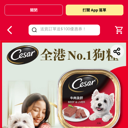
關閉
打開 App 落單
V
alid Until 30 June 2026