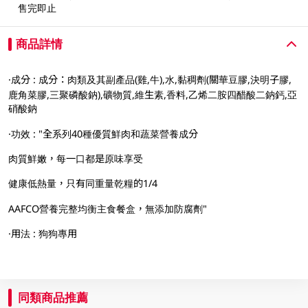
售完即止
商品詳情
·成分 : 成分：肉類及其副產品(雞,牛),水,黏稠劑(關華豆膠,決明子膠,
鹿角菜膠,三聚磷酸鈉),礦物質,維生素,香料,乙烯二胺四醋酸二鈉鈣,亞
硝酸鈉
·功效 : "全系列40種優質鮮肉和蔬菜營養成分
肉質鮮嫩，每一口都是原味享受
健康低熱量，只有同重量乾糧的1/4
AAFCO營養完整均衡主食餐盒，無添加防腐劑"
·用法 : 狗狗專用
同類商品推薦