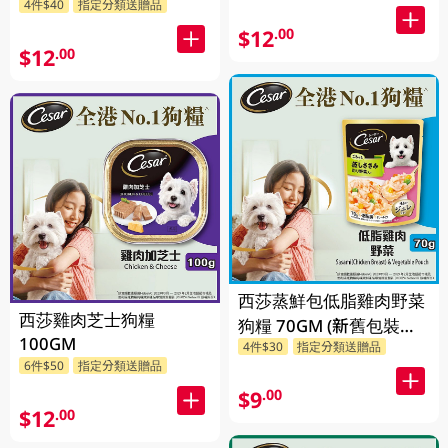
4件$40
指定分類送贈品
$12
.00
$12
.00
西莎蒸鮮包低脂雞肉野菜
西莎雞肉芝士狗糧
狗糧 70GM (新舊包裝隨
100GM
4件$30
指定分類送贈品
機發貨)
6件$50
指定分類送贈品
$9
.00
$12
.00