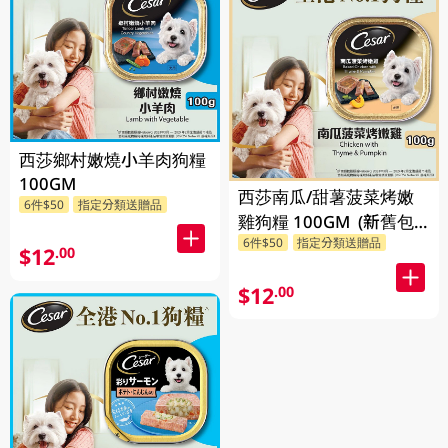
西莎鄉村嫩燒小羊肉狗糧
100GM
西莎南瓜/甜薯菠菜烤嫩
6件$50
指定分類送贈品
雞狗糧 100GM (新舊包
6件$50
指定分類送贈品
裝隨機發貨)
$12
.00
$12
.00