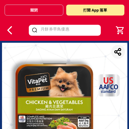
關閉
打開 App 落單
V
alid Until 30 June 2026