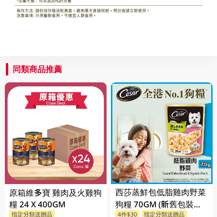
同類商品推薦
西莎蒸鮮包低脂雞肉野菜
原箱維多寶 雞肉及火雞狗
糧 24 X 400GM
狗糧 70GM (新舊包裝隨
指定分類送贈品
4件$30
指定分類送贈品
機發貨)