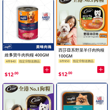
西莎日系野菜羊仔肉狗糧
維多寶牛肉狗糧 400GM
100GM
6件$50
指定分類送贈品
4件$40
指定分類送贈品
$12
.00
$12
.00