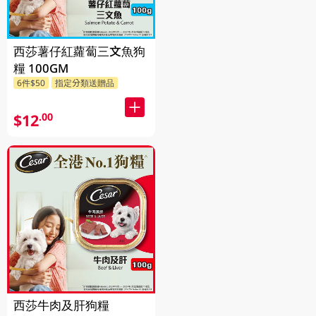
西莎薯仔紅蘿蔔三文魚狗
糧 100GM
6件$50
指定分類送贈品
$12
.00
西莎牛肉及肝狗糧