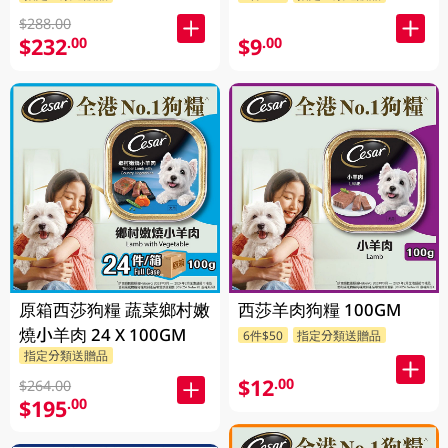
$288.00
$232
$9
.00
.00
原箱西莎狗糧 蔬菜鄉村嫩
西莎羊肉狗糧 100GM
燒小羊肉 24 X 100GM
6件$50
指定分類送贈品
指定分類送贈品
$12
.00
$264.00
$195
.00