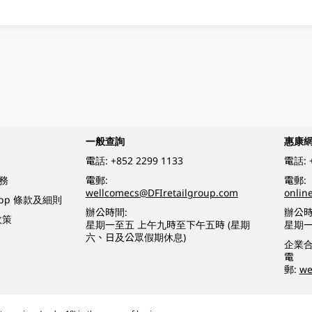
一般查詢
惠康
電話:
+852 2299 1133
電話:
務
電郵:
電郵:
wellcomecs@DFIretailgroup.com
onlin
App 條款及細則
辦公時間:
辦公時
政策
星期一至五 上午九時至下午五時 (星期
星期一
六、日及公眾假期休息)
企業
電
郵:
we