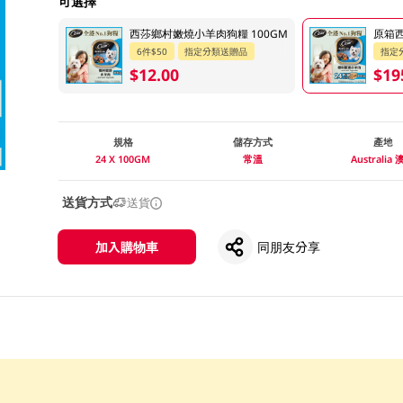
可選擇
西莎鄉村嫩燒小羊肉狗糧 100GM
原箱西
6件$50
指定分類送贈品
指定
$12.00
$19
規格
儲存方式
產地
24 X 100GM
常溫
Australia
送貨方式
送貨
加入購物車
同朋友分享