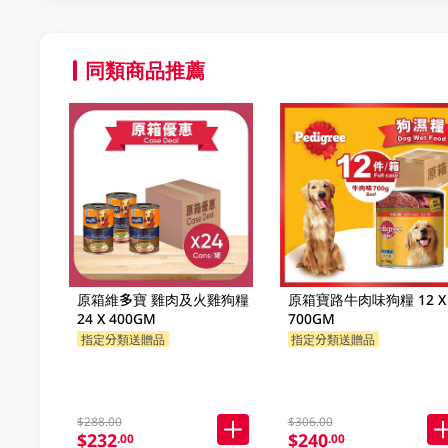
同類商品推薦
原箱維多寶 雞肉及火雞狗糧
原箱寶路牛肉味狗糧 12 X
24 X 400GM
700GM
指定分類送贈品
指定分類送贈品
$288.00
$306.00
$232
$240
.00
.00