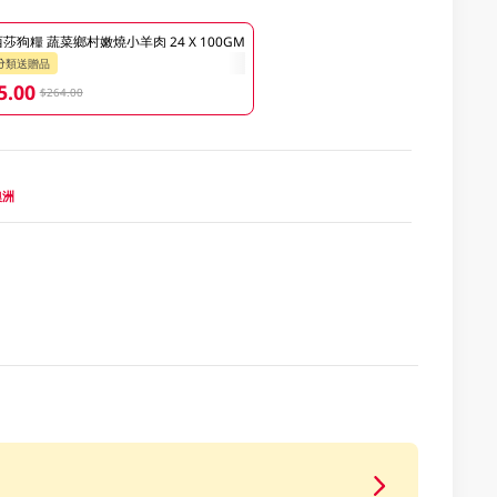
莎狗糧 蔬菜鄉村嫩燒小羊肉 24 X 100GM
分類送贈品
5.00
$264.00
 澳洲