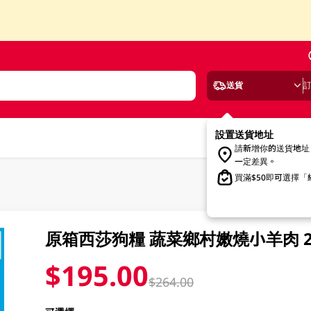
送貨
設置送貨地址
請新增你的送貨地址
一定差異。
買滿$50即可選擇
原箱西莎狗糧 蔬菜鄉村嫩燒小羊肉 24 
$195.00
$264.00