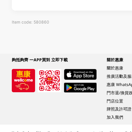
Item code: 580860
夠抵夠齊 一APP買到 立即下載
關於惠康
關於惠康
推廣活動及服
惠康 Whats
門市退/換貨
門店位置
牌照及許可證
加入我們