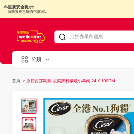
重要安全提示:
慎防冒充惠康的詐騙網站
V
alid Until 30 June 2026
分類
首頁
>
原箱西莎狗糧 蔬菜鄉村嫩燒小羊肉 24 X 100GM