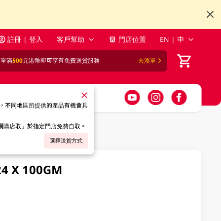
註冊 | 登入
客戶幫助
門店位置
EN | 中
訂單滿
500
元港幣即可享有免費送貨服務
去湊單
，不同地區所提供的產品有機會具
「網購店取」於指定門店免費自取。
選擇送貨方式
X 100GM