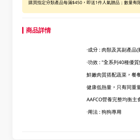
購買指定分類產品每滿$450，即送1件人氣贈品；數量有
商品詳情
·成分 : 肉類及其副
·功效 : "全系列40種
鮮嫩肉質搭配蔬菜，餐
健康低熱量，只有同重量
AAFCO營養完整均衡主
·用法 : 狗狗專用