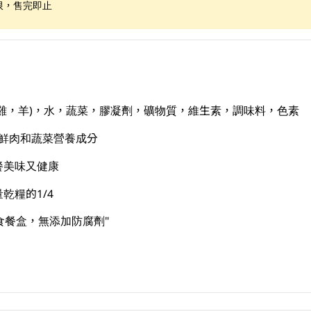
限，售完即止
產品(雞，羊)，水，蔬菜，膠凝劑，礦物質，維生素，調味料，色素
優質鮮肉和蔬菜營養成分
餐美味又健康
乾糧的1/4
食餐盒，無添加防腐劑"