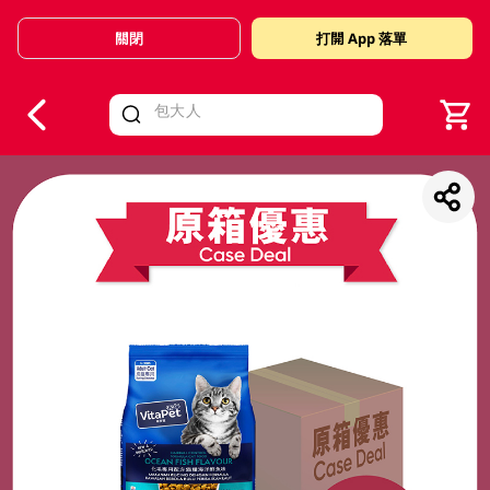
關閉
打開 App 落單
V
alid Until 30 June 2026