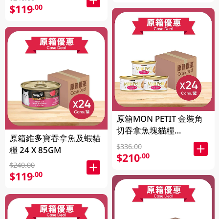
$119
.00
原箱MON PETIT 金裝角
切吞拿魚塊貓糧
原箱維多寶吞拿魚及蝦貓
24X85GM
$336.00
糧 24 X 85GM
$210
.00
$240.00
$119
.00