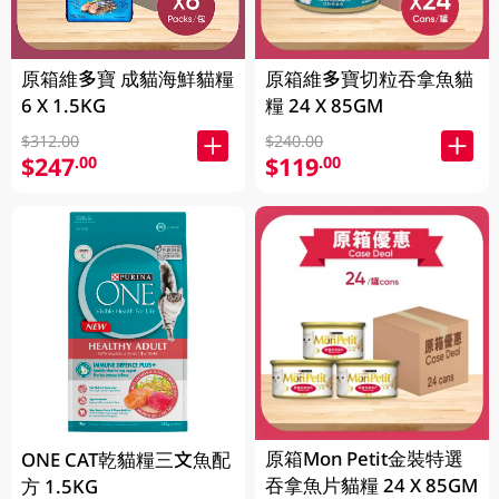
原箱維多寶 成貓海鮮貓糧
原箱維多寶切粒吞拿魚貓
6 X 1.5KG
糧 24 X 85GM
$312.00
$240.00
$247
$119
.00
.00
原箱Mon Petit金裝特選
ONE CAT乾貓糧三文魚配
吞拿魚片貓糧 24 X 85GM
方 1.5KG