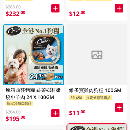
$288.00
$232
$12
.00
.00
原箱西莎狗糧 蔬菜鄉村嫩
維多寶雞肉狗糧 100GM
燒小羊肉 24 X 100GM
8件$58
指定分類送贈品
指定分類送贈品
$11
.00
$264.00
$195
.00