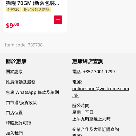
狗糧 70GM (新舊包裝隨
4件$30
指定分類送贈品
機發貨)
$9
.00
Item code: 735738
關於惠康
惠康網店查詢
關於惠康
電話:
+852 3001 1299
推廣活動及服務
電郵:
onlineshop@wellcome.com
惠康 WhatsApp 條款及細則
.hk
門市退/換貨政策
辦公時間:
星期一至日
門店位置
上午九時至晚上六時
牌照及許可證
企業合作及大量訂購查詢
加入我們
電郵: