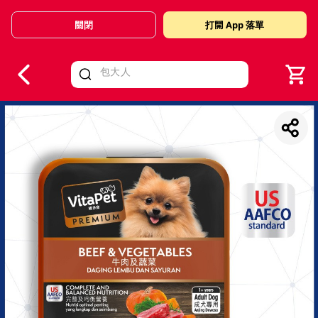
關閉
打開 App 落單
V
alid Until 30 June 2026