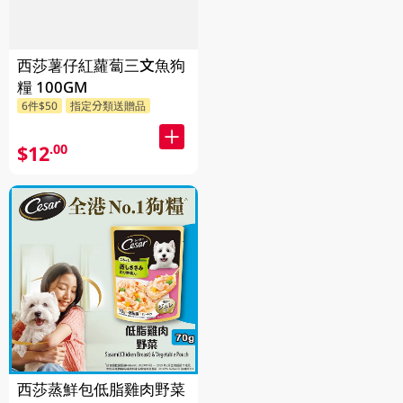
西莎薯仔紅蘿蔔三文魚狗
糧 100GM
6件$50
指定分類送贈品
$12
.00
西莎蒸鮮包低脂雞肉野菜