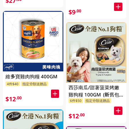
$27
$9
.00
維多寶雞肉狗糧 400GM
4件$40
指定分類送贈品
西莎南瓜/甜薯菠菜烤嫩
雞狗糧 100GM (新舊包
$12
.00
6件$50
指定分類送贈品
裝隨機發貨)
$12
.00