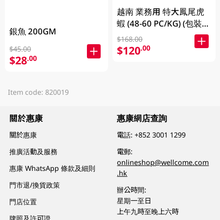
越南 業務用 特大鳳尾虎
蝦 (48-60 PC/KG) (包裝及
銀魚 200GM
品牌隨機發放)
$168.00
$120
.00
$45.00
$28
.00
Item code: 820019
關於惠康
惠康網店查詢
關於惠康
電話:
+852 3001 1299
推廣活動及服務
電郵:
onlineshop@wellcome.com
惠康 WhatsApp 條款及細則
.hk
門市退/換貨政策
辦公時間:
星期一至日
門店位置
上午九時至晚上六時
牌照及許可證