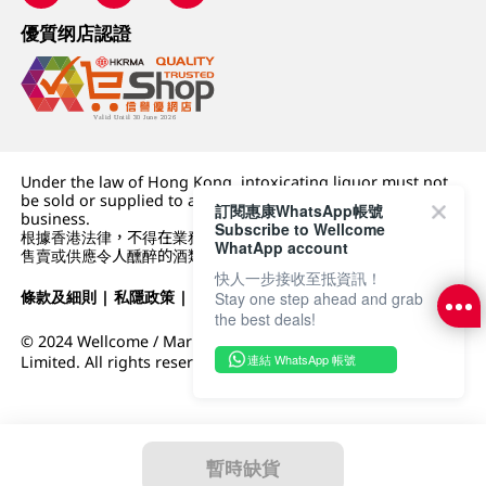
優質纲店認證
Under the law of Hong Kong, intoxicating liquor must not
be sold or supplied to a minor (under 18) in the course of
訂閱惠康WhatsApp帳號
business.
Subscribe to Wellcome
根據香港法律，不得在業務過程中，向未成年人 (18 歲以下人士)
WhatApp account
售賣或供應令人醺醉的酒類。
快人一步接收至抵資訊！
條款及細則
|
私隱政策
|
DFI零售集團
Stay one step ahead and grab
the best deals!
© 2024 Wellcome / Market Place. The Dairy Farm Company
連結 WhatsApp 帳號
Limited. All rights reserved.
暫時缺貨