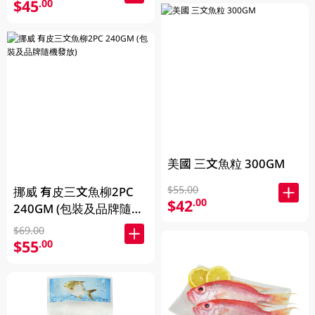
$45
.00
美國 三文魚粒 300GM
$55.00
挪威 有皮三文魚柳2PC
$42
.00
240GM (包裝及品牌隨機
發放)
$69.00
$55
.00