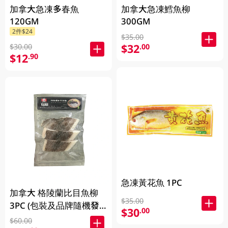
加拿大急凍多春魚
加拿大急凍鱈魚柳
120GM
300GM
2件$24
$35.00
$32
.00
$30.00
$12
.90
急凍黃花魚 1PC
加拿大 格陵蘭比目魚柳
$35.00
3PC (包裝及品牌隨機發
$30
.00
放)
$60.00