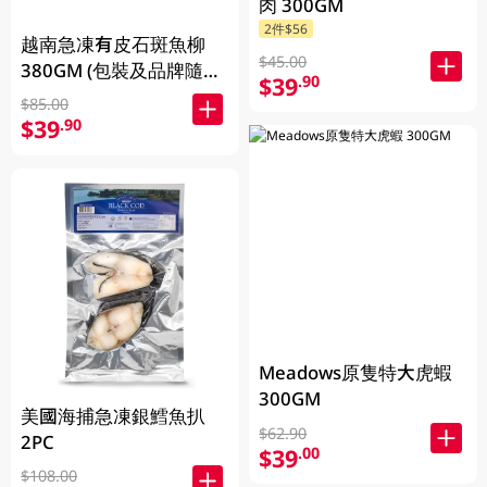
肉 300GM
2件$56
越南急凍有皮石斑魚柳
$45.00
380GM (包裝及品牌隨機
$39
.90
發放)
$85.00
$39
.90
Meadows原隻特大虎蝦
300GM
美國海捕急凍銀鱈魚扒
$62.90
2PC
$39
.00
$108.00