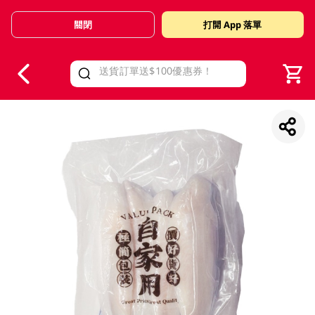
關閉
打開 App 落單
V
alid Until 30 June 2026