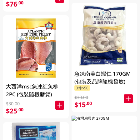
$76
.00
急凍南美白蝦仁 170GM
(包裝及品牌隨機發放)
大西洋msc急凍紅魚柳
3件$50
2PC (包裝隨機發貨)
$30.00
$15
.00
$30.00
$25
.00