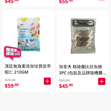
$45
$55
.00
漢廷無激素添加珍寶皇帝
加拿大 格陵蘭比目魚柳
蝦仁 210GM
3PC (包裝及品牌隨機發
放)
$78.00
$60.00
$59
.00
$45
.00