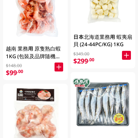
日本北海道業務用 蝦夷扇
貝 (24-44PC/KG) 1KG
越南 業務用 原隻熟白蝦
$349.00
1KG (包裝及品牌隨機發
$299
.00
放)
$148.00
$99
.00