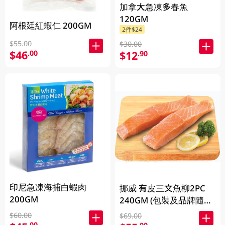
加拿大急凍多春魚
120GM
阿根廷紅蝦仁 200GM
2件$24
$55.00
$30.00
$46
.00
$12
.90
印尼急凍海捕白蝦肉
挪威 有皮三文魚柳2PC
200GM
240GM (包裝及品牌隨機
發放)
$60.00
$69.00
.00