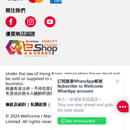
關注我們
優質纲店認證
Under the law of Hong Kong, intoxicating liquor must not
be sold or supplied to a minor (under 18) in the course of
訂閱惠康WhatsApp帳號
business.
Subscribe to Wellcome
根據香港法律，不得在業務過程中，向未成年人 (18 歲以下人士)
WhatApp account
售賣或供應令人醺醉的酒類。
快人一步接收至抵資訊！
Stay one step ahead and grab
條款及細則
|
私隱政策
|
DFI零售集團
the best deals!
© 2024 Wellcome / Market Place. The Dairy Farm Company
連結 WhatsApp 帳號
Limited. All rights reserved.