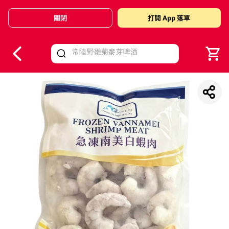
關閉
打開 App 落單
V
alid Until 30 June 2026