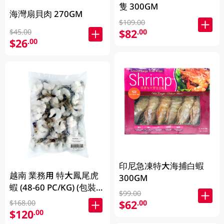
隻 300GM
海灣扇貝肉 270GM
$109.00
$82
.00
$45.00
$26
.00
印尼急凍特大海捕白蝦
越南 業務用 特大鳳尾虎
300GM
蝦 (48-60 PC/KG) (包裝及
$99.00
品牌隨機發放)
$62
.00
$168.00
$120
.00