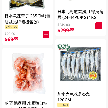
日本北海道業務用 蝦夷扇
日本急凍帶子 255GM (包
貝 (24-44PC/KG) 1KG
裝及品牌隨機發放)
$349.00
2件$100
$299
.00
$90.00
$69
.00
加拿大急凍多春魚
120GM
越南 業務用 原隻熟白蝦
2件$24