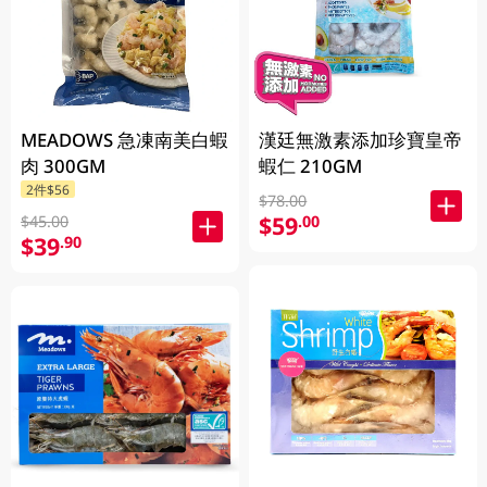
MEADOWS 急凍南美白蝦
漢廷無激素添加珍寶皇帝
肉 300GM
蝦仁 210GM
2件$56
$78.00
$59
.00
$45.00
$39
.90