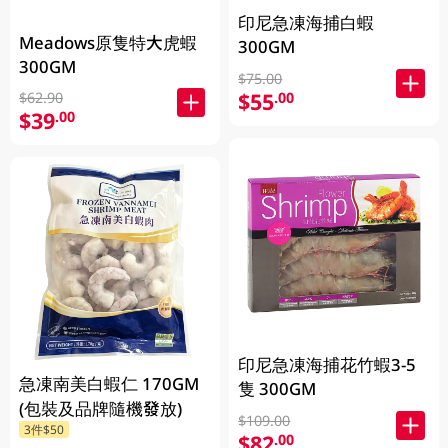
印尼急凍海捕白蝦
Meadows原隻特大虎蝦
300GM
300GM
$75.00
$55
.00
$62.90
$39
.00
印尼急凍海捕花竹蝦3-5
急凍南美白蝦仁 170GM
隻 300GM
(包裝及品牌隨機發放)
$109.00
3件$50
$82
.00