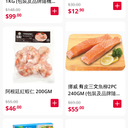
1KG (包裝及品牌隨機發
$30.00
放)
$148.00
$12
.90
$99
.00
挪威 有皮三文魚柳2PC
阿根廷紅蝦仁 200GM
240GM (包裝及品牌隨機
發放)
$55.00
$69.00
$46
.00
$55
.00