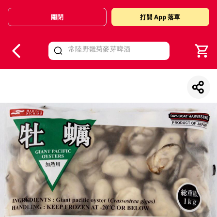
關閉
打開 App 落單
V
alid Until 30 June 2026