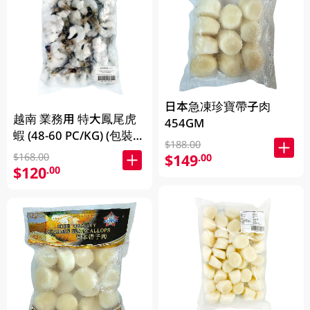
日本急凍珍寶帶子肉
越南 業務用 特大鳳尾虎
454GM
蝦 (48-60 PC/KG) (包裝及
$188.00
品牌隨機發放)
$168.00
$149
.00
$120
.00