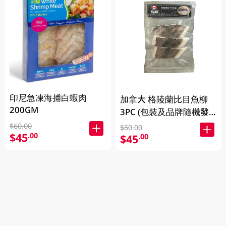
印尼急凍海捕白蝦肉
加拿大 格陵蘭比目魚柳
200GM
3PC (包裝及品牌隨機發
放)
$60.00
$60.00
$45
.00
$45
.00