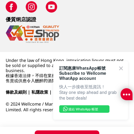
優質纲店認證
Under the law of Hong Kong, intoxicating liquor must not
be sold or supplied to a minor (under 18) in the course of
訂閱惠康WhatsApp帳號
business.
Subscribe to Wellcome
根據香港法律，不得在業務過程中，向未成年人 (18 歲以下人士)
WhatApp account
售賣或供應令人醺醉的酒類。
快人一步接收至抵資訊！
條款及細則
|
私隱政策
|
DFI零售集團
Stay one step ahead and grab
the best deals!
© 2024 Wellcome / Market Place. The Dairy Farm Company
連結 WhatsApp 帳號
Limited. All rights reserved.